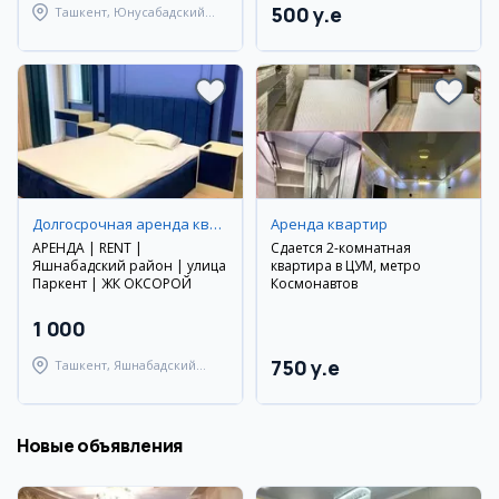
500 y.e
Ташкент, Юнусабадский
район
Долгосрочная аренда квартир
Аренда квартир
АРЕНДА | RENT |
Сдается 2-комнатная
Яшнабадский район | улица
квартира в ЦУМ, метро
Паркент | ЖК ОКСОРОЙ
Космонавтов
1 000
750 y.e
Ташкент, Яшнабадский
район
Новые объявления