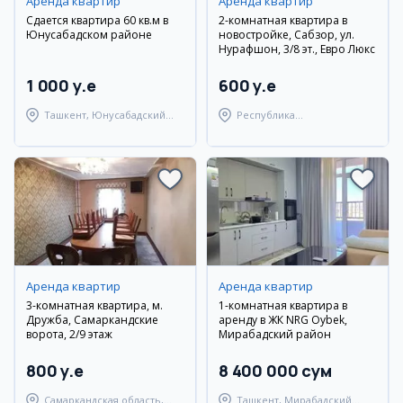
Аренда квартир
Аренда квартир
Сдается квартира 60 кв.м в
2-комнатная квартира в
Юнусабадском районе
новостройке, Сабзор, ул.
Нурафшон, 3/8 эт., Евро Люкс
1 000 y.e
600 y.e
Ташкент, Юнусабадский
Республика
район
Каракалпакстан,
Берунийский район
Аренда квартир
Аренда квартир
3-комнатная квартира, м.
1-комнатная квартира в
Дружба, Самаркандские
аренду в ЖК NRG Oybek,
ворота, 2/9 этаж
Мирабадский район
800 y.e
8 400 000 сум
Самаркандская область,
Ташкент, Мирабадский