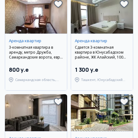
Аренда квартир
Аренда квартир
3-комнатная квартира в
Сдается 3-комнатная
аренду, метро Дружба,
квартира в Юнусабадском
Самаркандские ворота, евро
районе, ЖК Алайский, 100
ремонт
кв.м.
800 y.e
1 300 y.e
Самаркандская область,
Ташкент, Юнусабадский
Самаркандский район
район