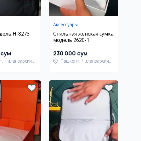
ы
Аксессуары
дель H-8273
Стильная женская сумка
модель 2620-1
 сум
230 000 сум
т, Чиланзарский
Ташкент, Чиланзарский
район