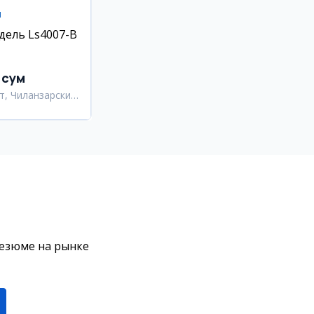
ы
дель Ls4007-B
 сум
т, Чиланзарский
резюме на рынке