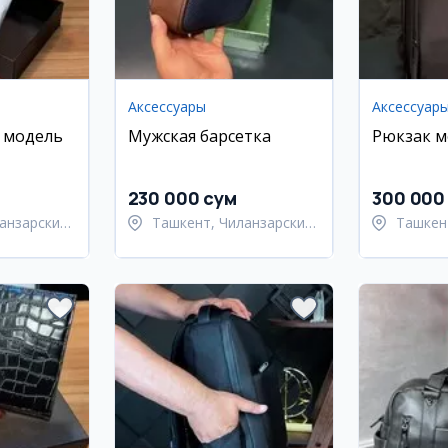
Аксессуары
Аксессуар
 модель
Мужская барсетка
Рюкзак м
230 000 сум
300 000
анзарский
Ташкент, Чиланзарский
Ташкен
район
район