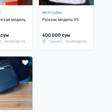
ы
Аксессуары
нская модель
Рюкзак модель V5
 сум
400 000 сум
т, Чиланзарский
Ташкент, Чиланзарский
район