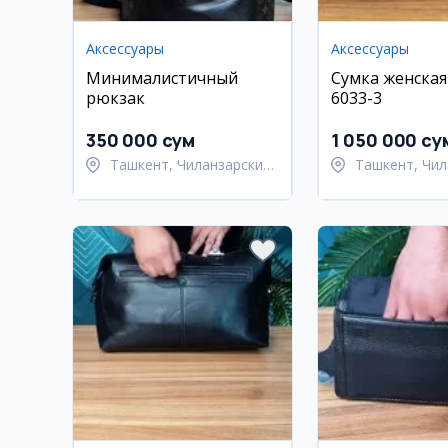
Аксессуары
Аксессуары
Минималистичный
Сумка женская
рюкзак
6033-3
350 000 сум
1 050 000 су
Ташкент, Чиланзарский
Ташкент, Чил
район
район