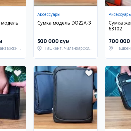
Аксессуары
Аксессуар
 модель
Сумка модель DO22A-3
Сумка же
63102
м
300 000 сум
700 000
анзарский
Ташкент, Чиланзарский
Ташкен
район
район