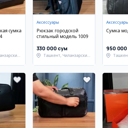
Аксессуары
Аксессуар
кая сумка
Рюкзак городской
Сумка мо
4
стильный модель 1009
330 000 сум
950 000
анзарский
Ташкент, Чиланзарский
Ташкен
район
район