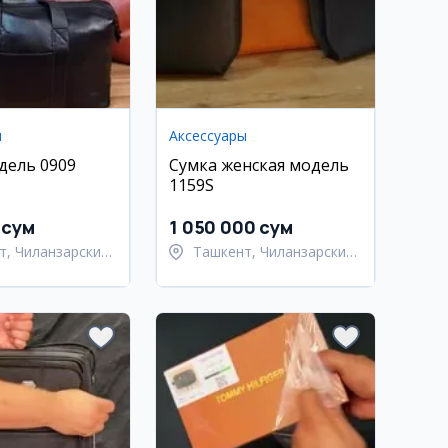
ы
Аксессуары
дель 0909
Сумка женская модель
1159S
 сум
1 050 000 сум
т, Чиланзарский
Ташкент, Чиланзарский
район