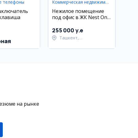
е телефоны
Коммерческая недвижимость
ыключатель
Нежилое помещение
 клавиша
под офис в ЖК Nest One
E Blok, Ташкент-Сити,
56 кв.м
255 000 y.e
Ташкент,
рная
Шайхантахурский район
резюме на рынке