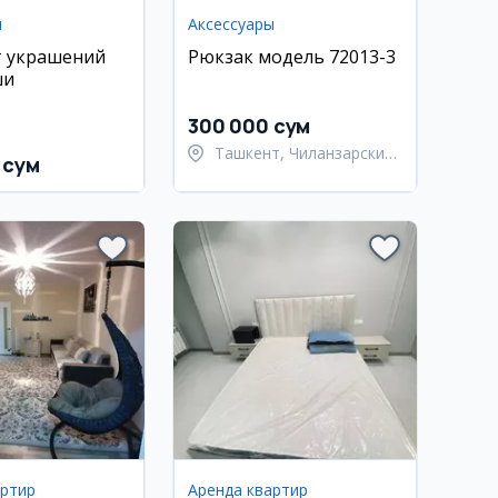
ы
Аксессуары
т украшений
Рюкзак модель 72013-3
ши
300 000 сум
Ташкент, Чиланзарский
 сум
район
артир
Аренда квартир