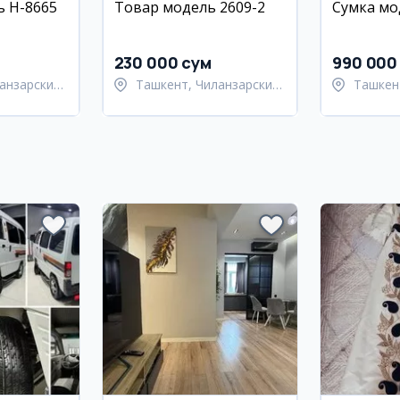
ь H-8665
Товар модель 2609-2
Сумка мо
230 000 сум
990 000
анзарский
Ташкент, Чиланзарский
Ташкен
район
район