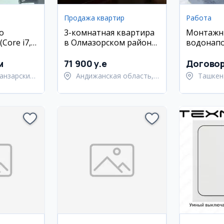
Продажа квартир
Работа
o
3-комнатная квартира
Монтажн
Core i7,
в Олмазорском районе,
водонап
SD,
ул. Кора Камиш, 70 кв.м
и сварщи
ан)
м
71 900 y.e
Догово
анзарский
Андижанская область,
Ташкен
город Андижан
Янгиюл