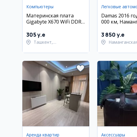
Компьютеры
Легковые автом
Материнская плата
Damas 2016 год
Gigabyte X670 WiFi DDR5
000 км, Наман
и процессор Ryzen 7
9700X
305 y.e
3 850 y.e
Ташкент,
Наманганская
Шайхантахурский район
Намангански
Аренда квартир
Аксессуары