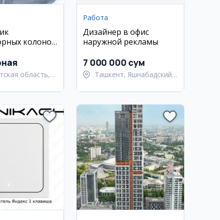
Работа
ик
Дизайнер в офис
орных колонок
наружной рекламы
к
рная
7 000 000 сум
тская область,
Ташкент, Яшнабадский
ьский район
район