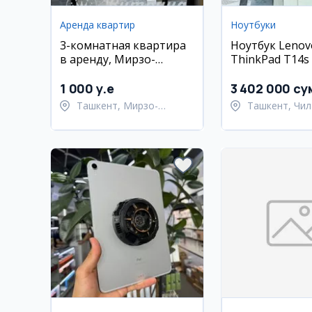
Аренда квартир
Ноутбуки
3-комнатная квартира
Ноутбук Lenov
в аренду, Мирзо-
ThinkPad T14s (
Улугбекский район,
16 ГБ, 512 ГБ S
Ташкент
сенсорный экр
1 000 y.e
3 402 000 су
Ташкент, Мирзо-
Ташкент, Чил
Улугбекский район
район