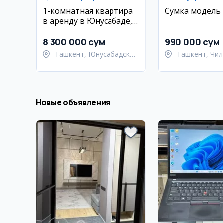
1-комнатная квартира
Сумка модель 
в аренду в Юнусабаде,
ЖК IMPERIAL, 33 м²
8 300 000 сум
990 000 сум
Ташкент, Юнусабадский
Ташкент, Чил
район
район
Новые объявления