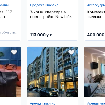
обили
Продажа квартир
Аксессуар
а, 337
3-комн. квартира в
Комплек
ган
новостройке New Life,
тиллако
Махтумкули
 область,
113 000 y.e
400 000
й район
Аренда квартир
Аренда кв