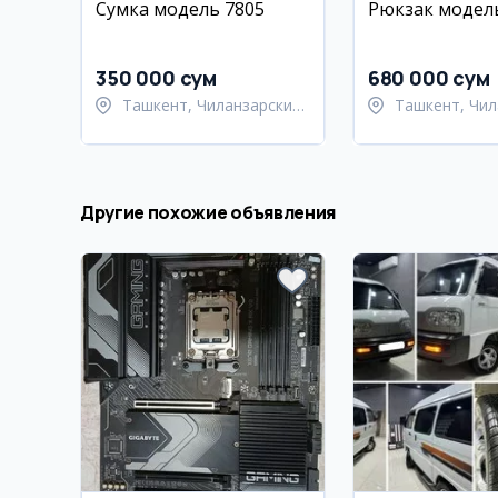
Сумка модель 7805
Рюкзак модел
350 000 сум
680 000 сум
Ташкент, Чиланзарский
Ташкент, Чил
район
район
Другие похожие объявления