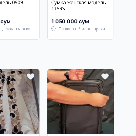
дель 0909
Сумка женская модель
1159S
 сум
1 050 000 сум
т, Чиланзарский
Ташкент, Чиланзарский
район