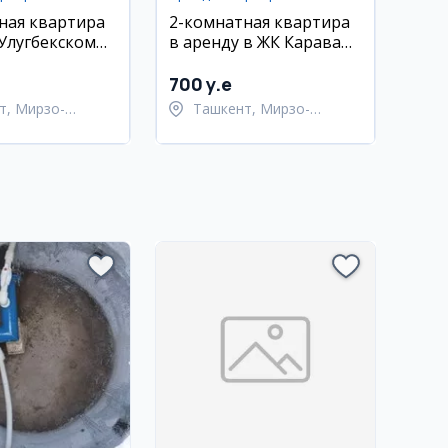
ная квартира
2-комнатная квартира
Улугбекском
в аренду в ЖК Караван,
Паркентский
Мирзо-Улугбекский
район
700 y.e
т, Мирзо-
Ташкент, Мирзо-
кский район
Улугбекский район