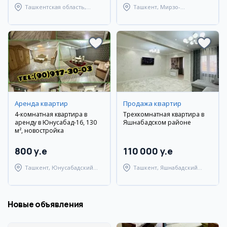
Ташкентская область,
Ташкент, Мирзо-
Кибрайский район
Улугбекский район
Аренда квартир
Продажа квартир
4-комнатная квартира в
Трехкомнатная квартира в
аренду в Юнусабад-16, 130
Яшнабадском районе
м², новостройка
800 y.e
110 000 y.e
Ташкент, Юнусабадский
Ташкент, Яшнабадский
район
район
Новые объявления