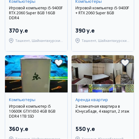
Компьютеры
Компьютеры
Игровой компьютер i5-9400F
Игровой компьютер i5-9400F
RTX 2060 Super 8GB 16GB
+ RTX 2060 Super 8GB
DDR4
370 y.e
390 y.e
Ташкент, Шайхантахурский
Ташкент, Шайхантахурский
район
район
Компьютеры
Аренда квартир
Игровой компьютер i5
2-комнатная квартира в
10600K GTX1650 4GB 8GB
Юнусабаде, 4 квартал, 2 этаж
DDR4 1TB SSD
360 y.e
550 y.e
Ташкент, Шайхантахурский
Ташкент, Юнусабадский