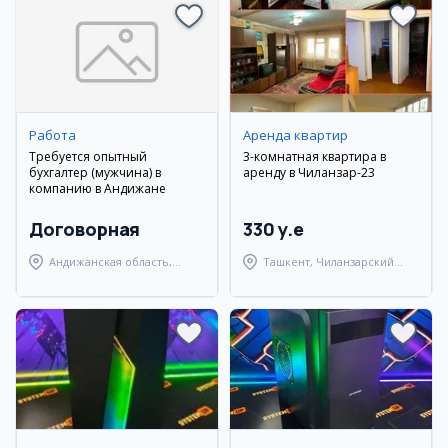
Работа
Аренда квартир
Требуется опытный
3-комнатная квартира в
бухгалтер (мужчина) в
аренду в Чиланзар-23
компанию в Андижане
Договорная
330 y.e
Андижанская область,
Ташкент, Чиланзарский
Андижанский район
район