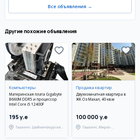
Все объявления
→
Другие похожие объявления
Компьютеры
Продажа квартир
Материнская плата Gigabyte
Двухкомнатная квартира в
B660M DDR5 и процессор
ЖК Оз Махал, 40 кв.м
Intel Core i5 12400F
195 y.e
100 000 y.e
Ташкент, Шайхантахурский
Ташкент, Мирзо-
район
Улугбекский район