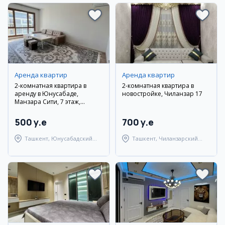
Аренда квартир
Аренда квартир
2-комнатная квартира в
2-комнатная квартира в
аренду в Юнусабаде,
новостройке, Чиланзар 17
Манзара Сити, 7 этаж,
полностью меблирована
500 y.e
700 y.e
Ташкент, Юнусабадский
Ташкент, Чиланзарский
район
район