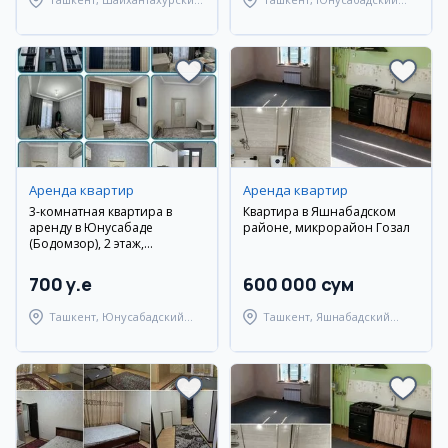
район
район
Аренда квартир
Аренда квартир
3-комнатная квартира в
Квартира в Яшнабадском
аренду в Юнусабаде
районе, микрорайон Гозал
(Бодомзор), 2 этаж,
евроремонт
700 y.e
600 000 сум
Ташкент, Юнусабадский
Ташкент, Яшнабадский
район
район