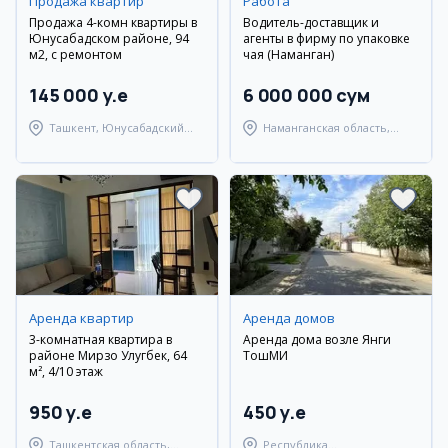
Продажа квартир
Работа
Продажа 4-комн квартиры в
Водитель-доставщик и
Юнусабадском районе, 94
агенты в фирму по упаковке
м2, с ремонтом
чая (Наманган)
145 000 y.e
6 000 000 сум
Ташкент, Юнусабадский
Наманганская область,
район
Наманганский район
Аренда квартир
Аренда домов
3-комнатная квартира в
Аренда дома возле Янги
районе Мирзо Улугбек, 64
ТошМИ
м², 4/10 этаж
950 y.e
450 y.e
Ташкентская область,
Республика