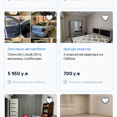
Паркентский район
Каракалпакстан,
Берунийский район
Легковые автомобили
Аренда квартир
Chevrolet Cobalt 2014,
2-комнатная квартира на
механика, газ/бензин
Ойбеке
5 950 y.e
700 y.e
Наманганская область,
Ташкент, Мирабадский
Наманганский район
район