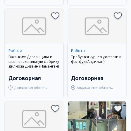
Наманганский район
Наманганский район
Работа
Работа
Вакансия: Давальщица и
Требуется курьер доставки в
швея в текстильную фабрику
фастфуд (Андижан)
Дилноза Дизайн (Наманган)
Договорная
Договорная
Джизакская область,
Андижанская область,
Янгиабадский район
Андижанский район