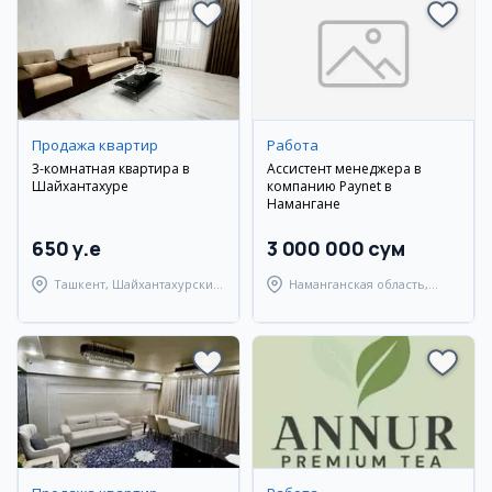
Продажа квартир
Работа
3-комнатная квартира в
Ассистент менеджера в
Шайхантахуре
компанию Paynet в
Намангане
650 y.e
3 000 000 сум
Ташкент, Шайхантахурский
Наманганская область,
район
Наманганский район