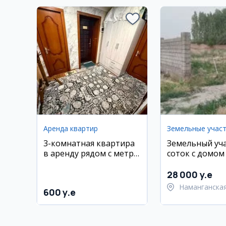
Аренда квартир
3-комнатная квартира
Земельный уча
в аренду рядом с метро
соток с домом
Тинчлик
Попском райо
Наманган
28 000 y.e
Наманганская
600 y.e
Намангански