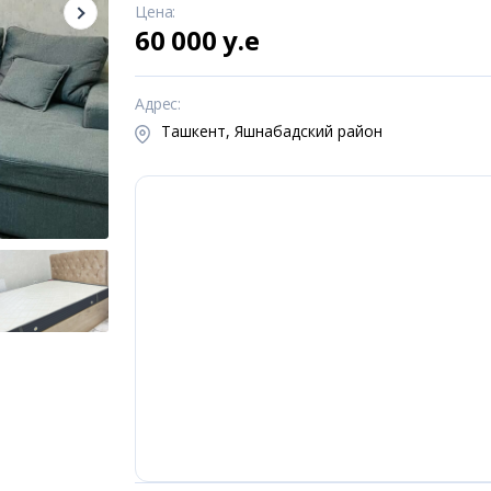
Цена
:
60 000 y.e
Адрес
:
Ташкент, Яшнабадский район