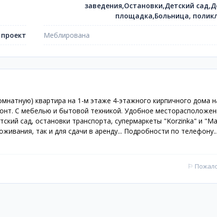
заведения,Остановки,Детский сад,Д
площадка,Больница, полик
 проект
Меблирована
мнатную) квартира на 1-м этаже 4-этажного кирпичного дома на 
монт. С мебелью и бытовой техникой. Удобное месторасположен
етский сад, остановки транспорта, супермаркеты "Korzinka" и "Ma
живания, так и для сдачи в аренду... Подробности по телефону..
⚐
Пожал