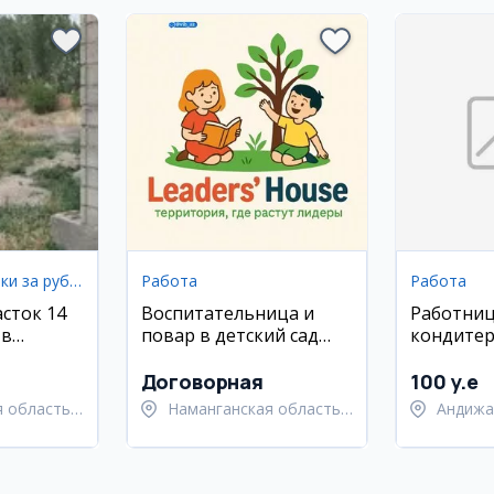
Земельные участки за рубежом
Работа
Работа
сток 14
Воспитательница и
Работниц
 в
повар в детский сад
кондитер
не,
Leaders House
Андижан
(Наманган)
Договорная
100 y.e
 область,
Наманганская область,
Андижа
й район
Наманганский район
Андижа