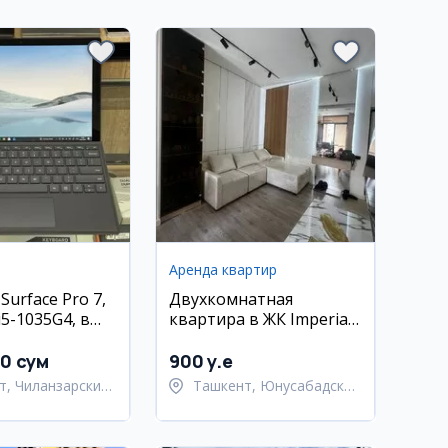
Аренда квартир
 Surface Pro 7,
Двухкомнатная
i5-1035G4, в
квартира в ЖК Imperial
м состоянии
Club City, 40 м2
00 сум
900 y.e
т, Чиланзарский
Ташкент, Юнусабадский
район