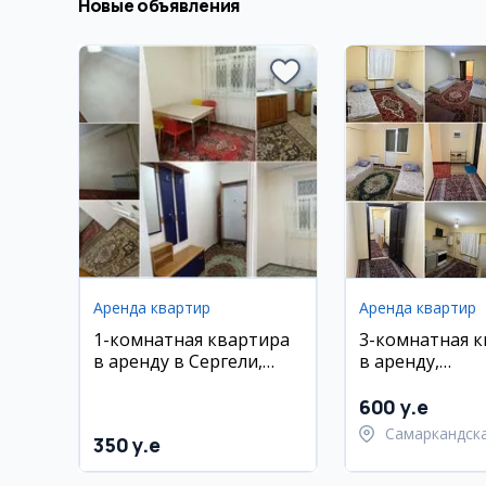
Новые объявления
Аренда квартир
Аренда квартир
1-комнатная квартира
3-комнатная 
в аренду в Сергели,
в аренду,
между метро 3 и 4
Шайхонтохурс
район, Самарк
600 y.e
ворота
Самаркандск
350 y.e
область,
Самаркандск