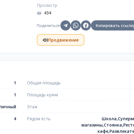
Просмотр
:
434
Поделиться
:
Копировать ссылк
Продвижение
1
Общая площадь
1
Площадь кухни
пичный
Этаж
4
Рядом есть
Школа,Суперм
магазины,Стоянка,Рест
кафе,Развлекат