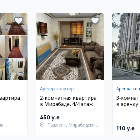
Аренда квартир
Аренда кв
квартира
2-комнатная квартира
3-комнат
в Мирабаде, 4/4 этаж
в аренду 
кий
го метро
андская
450 y.e
ая
Ташкент, Мирабадский
110 y.e
район
ий район