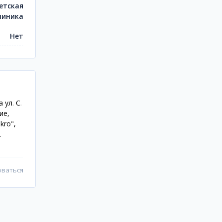
етская
линика
Нет
ул. С.
ие,
kro",
.
оваться