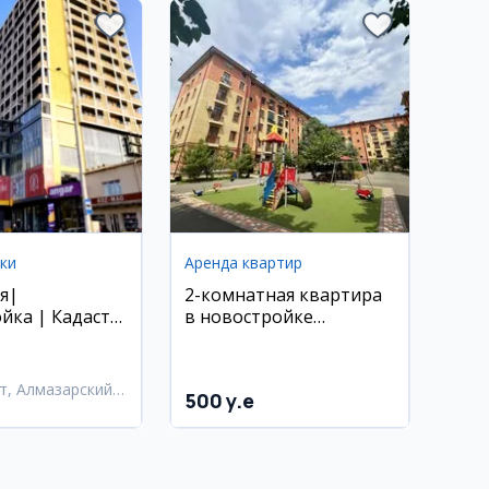
ки
Аренда квартир
я|
2-комнатная квартира
йка | Кадастр
в новостройке
арк Олмазар 3-
(Сергели)
я квартира
т, Алмазарский
500 y.e