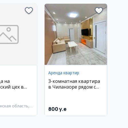
Аренда квартир
а на
3-комнатная квартира
ский цех в
в Чиланзоре рядом с
ском районе
метро Мирзо Улугбек в
аренду
нская область,
800 y.e
нский район