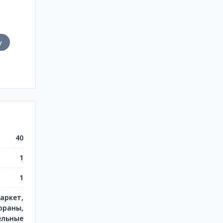
у
40
1
1
аркет,
ораны,
ельные