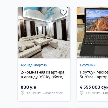
Аренда квартир
Ноутбуки
2-комнатная квартира
Ноутбук Micros
в аренду, ЖК Кушбеги,
Surface Laptop
Яккасарайский район
800 y.e
4 553 000 су
Ташкент, Яккасарайский
Ташкент, Чил
район
район