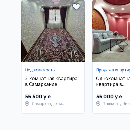
Недвижимость
Продажа кварти
3-комнатная квартира
Однокомнатн
в Самарканде
квартира в
Чиланзарском
20 квартал
56 500 y.e
56 000 y.e
Самаркандская
Ташкент, Чил
область,
район
Самаркандский район