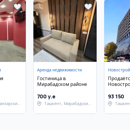
р
Аренда недвижимости
Новострой
ая
Гостиница в
Продаётс
Мирабадском районе
Новостро
 районе,
| Сити П
комнатна
700 y.e
93 150
анзарский
Ташкент, Мирабадский
Ташкен
район
район