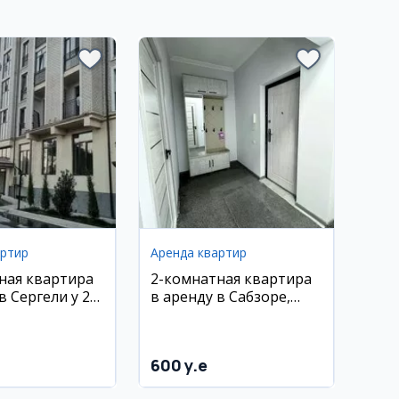
артир
Аренда квартир
ная квартира
2-комнатная квартира
в Сергели у 2-
в аренду в Сабзоре,
4/10 эт.
600 y.e