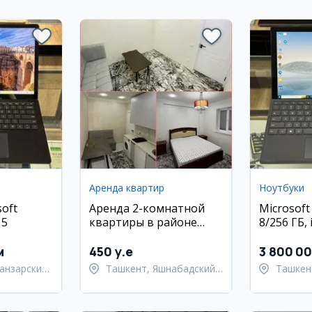
Аренда квартир
Ноутбуки
oft
Аренда 2-комнатной
Microsoft
 5
квартиры в районе
8/256 ГБ, 
Яшнабад
идеально
м
450 y.e
3 800 0
анзарский
Ташкент, Яшнабадский
Ташкен
район
район