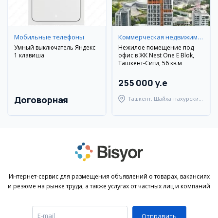
Мобильные телефоны
Коммерческая недвижимость
Умный выключатель Яндекс
Нежилое помещение под
1 клавиша
офис в ЖК Nest One E Blok,
Ташкент-Сити, 56 кв.м
255 000 y.e
Договорная
Ташкент, Шайхантахурский
район
Интернет-сервис для размещения объявлений о товарах, вакансиях
и резюме на рынке труда, а также услугах от частных лиц и компаний
Отправить