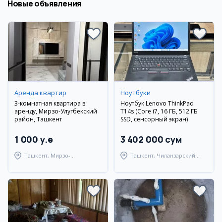
Новые объявления
Аренда квартир
Ноутбуки
3-комнатная квартира в
Ноутбук Lenovo ThinkPad
аренду, Мирзо-Улугбекский
T14s (Core i7, 16 ГБ, 512 ГБ
район, Ташкент
SSD, сенсорный экран)
1 000 y.e
3 402 000 сум
Ташкент, Мирзо-
Ташкент, Чиланзарский
Улугбекский район
район