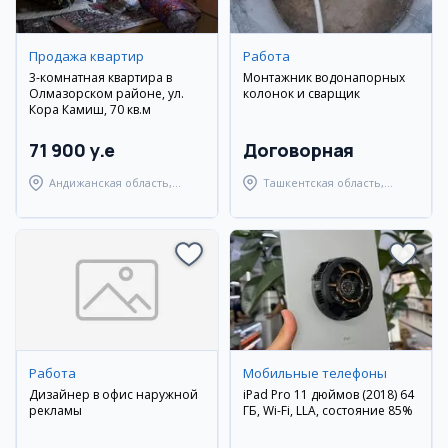
Продажа квартир
Работа
3-комнатная квартира в
Монтажник водонапорных
Олмазорском районе, ул.
колонок и сварщик
Кора Камиш, 70 кв.м
71 900 y.e
Договорная
Андижанская область,
Ташкентская область,
город Андижан
Янгиюльский район
Работа
Мобильные телефоны
Дизайнер в офис наружной
iPad Pro 11 дюймов (2018) 64
рекламы
ГБ, Wi-Fi, LLA, состояние 85%