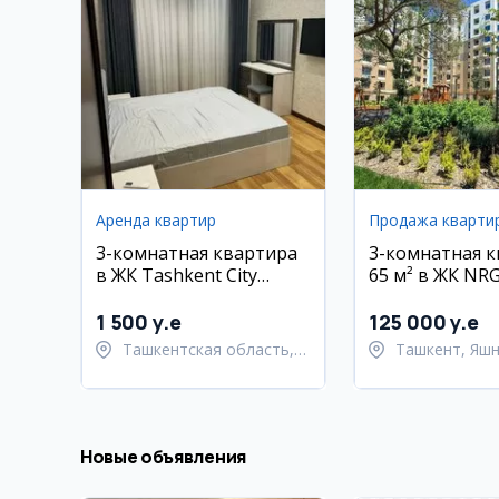
Аренда квартир
Продажа кварти
3-комнатная квартира
3-комнатная 
в ЖК Tashkent City
65 м² в ЖК NRG
Gardens
Яшнабад
1 500 y.e
125 000 y.e
Ташкентская область,
Ташкент, Яш
Ташкентский район
район
Новые объявления