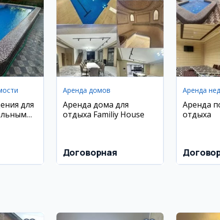
мости
Аренда домов
Аренда не
ения для
Аренда дома для
Аренда п
ольным
отдыха Familiy House
отдыха
иставкой
Договорная
Догово