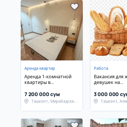
Аренда квартир
Работа
Аренда 1-комнатной
Вакансия для 
квартиры в
девушек на
Мирабадском районе
производство
хлебобулочны
7 200 000 сум
3 000 000 су
Ташкент, Мирабадский
Ташкент, Алм
район
район