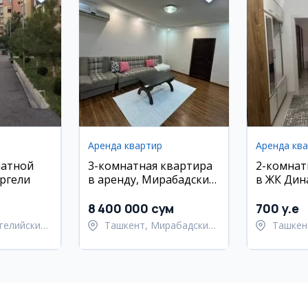
Аренда квартир
Аренда кв
натной
3-комнатная квартира
2-комнат
ргели
в аренду, Мирабадский
в ЖК Дин
район, Ц-7
Паркентс
8 400 000 сум
700 y.e
гелийский
Ташкент, Мирабадский
Ташкен
район
Паркен