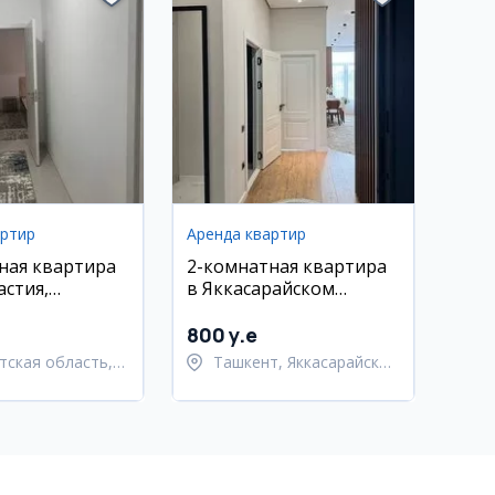
артир
Аренда квартир
ная квартира
2-комнатная квартира
астия,
в Яккасарайском
кий район
районе, ЖК Роял Хаус
800 y.e
тская область,
Ташкент, Яккасарайский
тский район
район