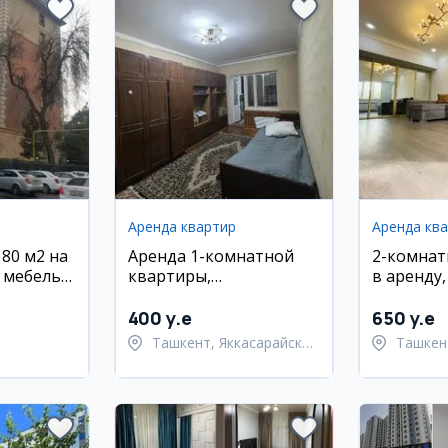
Аренда квартир
Аренда кв
80 м2 на
Аренда 1-комнатной
2-комнат
 с мебелью
квартиры,
в аренду
Яккасарайский район,
район, Ц
ул. Кушбеги
400 y.e
650 y.e
Ташкент, Яккасарайский
Ташкен
ан,
район
район
йон