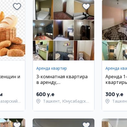
Аренда квартир
Аренда кв
женщин и
3-комнатная квартира
Аренда 1
в аренду,
квартиры
Юнусабадский район,
Яккасара
х изделий
18 квартал
м
600 y.e
300 y.e
азарский
Ташкент, Юнусабадский
Ташкен
район
район