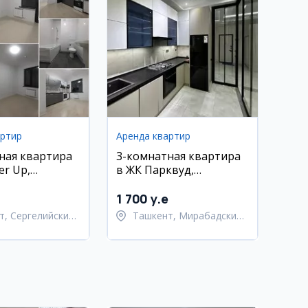
артир
Аренда квартир
ная квартира
3-комнатная квартира
er Up,
в ЖК Парквуд,
ский район
Мирабадский район
1 700 y.e
т, Сергелийский
Ташкент, Мирабадский
район