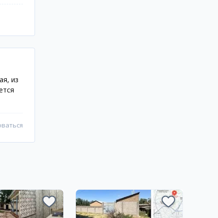
ая, из
ется
оваться