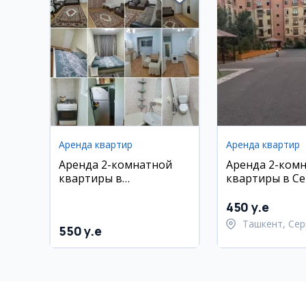
Аренда квартир
Аренда квартир
Аренда 2-комнатной
Аренда 2-ком
квартиры в
квартиры в Се
Шайхонтохурском
районе
450 y.e
Ташкент, Сер
550 y.e
район