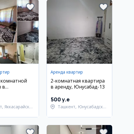
артир
Аренда квартир
-комнатной
2-комнатная квартира
 в
в аренду, Юнусабад-13
йском районе
500 y.e
т, Яккасарайский
Ташкент, Юнусабадский
район