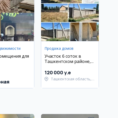
движимости
Продажа домов
омещения для
Участок 6 соток в
Ташкентском районе,
Хасанбой
120 000 y.e
Ташкентская область,
рная
Ташкентский район