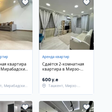
артир
Аренда квартир
ная квартира
Сдаётся 2-комнатная
, Мирабадский
квартира в Мирзо-
-7
Улугбекском районе
600 y.e
т, Мирабадский
Ташкент, Мирзо-
Улугбекский район