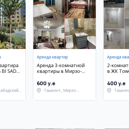
р
Аренда квартир
Аренда кв
квартира
Аренда 3-комнатной
2-комнат
 BI SADO,
квартиры в Мирзо-
в ЖК Tow
Улугбекском районе
Сергелий
600 y.e
400 y.e
набадский
Ташкент, Мирзо-
Ташкен
Улугбекский район
район