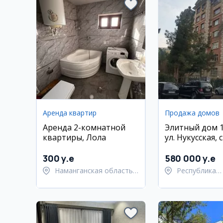
Аренда квартир
Продажа домов
Аренда 2-комнатной
Элитный дом 1
квартиры, Лола
ул. Нукусская,
и техникой
300 y.e
580 000 y.e
Наманганская область,
Республика
Наманганский район
Каракалпакст
Нукусский ра