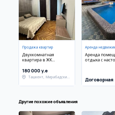
Продажа квартир
Аренда недвижи
Двухкомнатная
Аренда помещ
квартира в ЖК
отдыха с наст
Parkwood, 63 м2
теннисом и пр
180 000 y.e
Ташкент, Мирабадский
Договорная
район
Другие похожие объявления