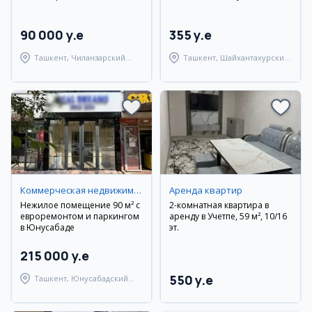
90 000 y.e
355 y.e
Ташкент, Чиланзарский
Ташкент, Шайхантахурский
район
район
Коммерческая недвижимость
Аренда квартир
Нежилое помещение 90 м² с
2-комнатная квартира в
евроремонтом и паркингом
аренду в Учетпе, 59 м², 10/16
в Юнусабаде
эт.
215 000 y.e
550 y.e
Ташкент, Юнусабадский
район