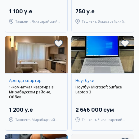
1 100 y.e
750 y.e
Ташкент, Яккасарайский
Ташкент, Яккасарайский
район
район
Аренда квартир
Ноутбуки
1-комнатная квартира в
Ноутбук Microsoft Surface
Мирабадском районе,
Laptop 3
Ойбек
1 200 y.e
2 646 000 сум
Ташкент, Мирабадский
Ташкент, Чиланзарский
район
район