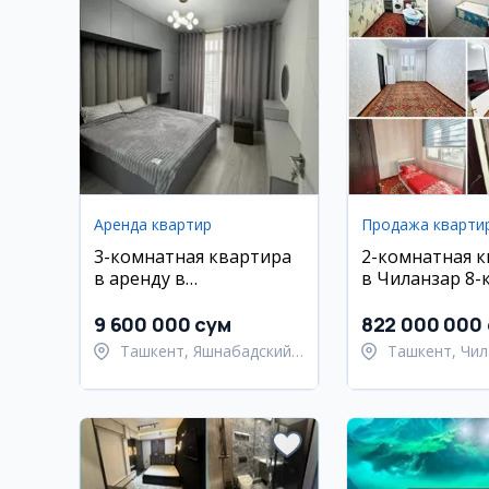
Аренда квартир
Продажа кварти
3-комнатная квартира
2-комнатная 
в аренду в
в Чиланзар 8-
Яшнабадском районе,
Махтумкули
9 600 000 сум
822 000 000
Ташкент, Яшнабадский
Ташкент, Чил
район
район