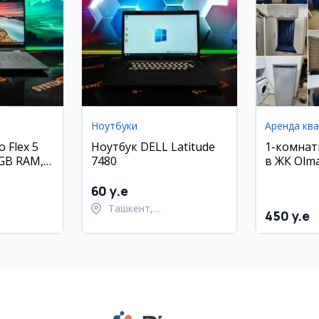
Ноутбуки
Аренда кв
 Flex 5
Ноутбук DELL Latitude
1-комнат
 4GB RAM,
7480
в ЖК Olma
Олмазорс
м²)
60 y.e
Ташкент,
450 y.e
ский район
Шайхантахурский район