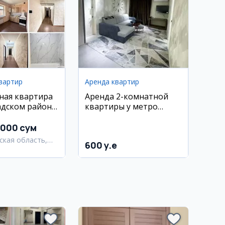
вартир
Аренда квартир
ная квартира
Аренда 2-комнатной
адском районе,
квартиры у метро
орайон
Космонавтов
 000 сум
ская область,
600 y.e
адский район