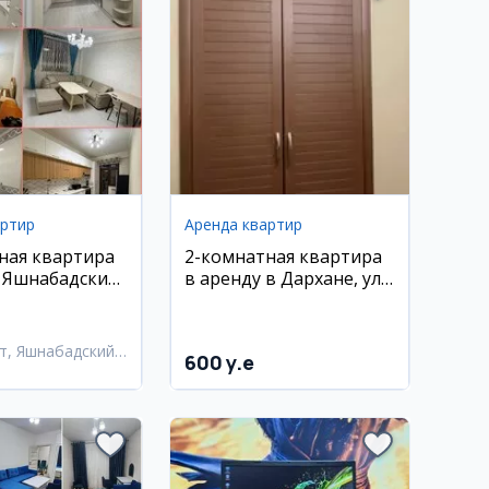
артир
Аренда квартир
ная квартира
2-комнатная квартира
, Яшнабадский
в аренду в Дархане, ул.
. Лисунова
Хамид Алимджан
т, Яшнабадский
600 y.e