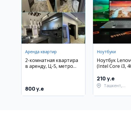
Аренда квартир
Ноутбуки
2-комнатная квартира
Ноутбук Lenovo
в аренду, Ц-5, метро
(Intel Core i3,
Минор
128GB SSD)
210 y.e
Ташкент,
800 y.e
Шайхантахур