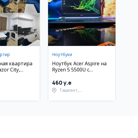
артир
Ноутбуки
ная квартира
Ноутбук Acer Aspire на
zor City,
Ryzen 5 5500U с
кий район (40
видеокартой RTX 3050
460 y.e
Ташкент,
Шайхантахурский район