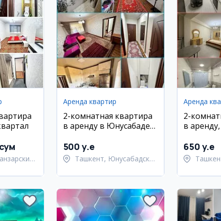
р
Аренда квартир
Аренда кв
квартира
2-комнатная квартира
2-комнат
квартал
в аренду в Юнусабаде
в аренду
на Шахристанской
район, ул
 сум
500 y.e
650 y.e
анзарский
Ташкент, Юнусабадский
Ташкен
район
район