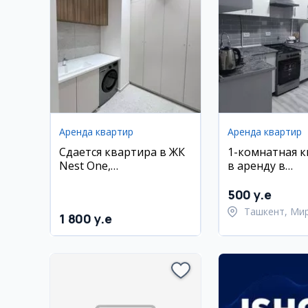
Аренда квартир
Аренда квартир
Сдается квартира в ЖК
1-комнатная 
Nest One,
в аренду в
Шайхантохурский
Мирабадском 
район, 60 кв.м, 2/17
500 y.e
этаж
Ташкент, Ми
1 800 y.e
район