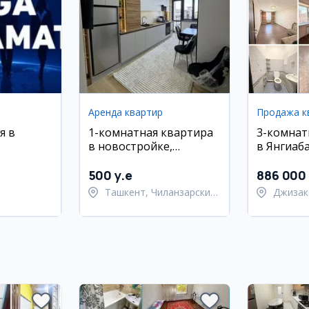
Аренда квартир
Продажа к
я в
1-комнатная квартира
3-комнат
в новостройке,
в Янгиаб
Чиланзар 21 квартал
8-й микр
500 y.e
886 000
Ташкент, Чиланзарский
Джизак
район
Янгиаб