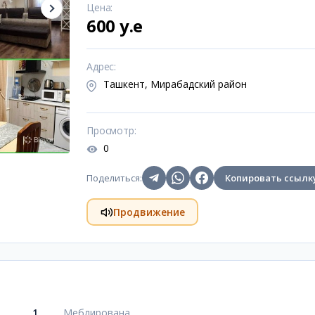
Цена
:
600 y.e
Адрес
:
Ташкент, Мирабадский район
Просмотр
:
0
Поделиться
:
Копировать ссылк
Продвижение
1
Меблирована