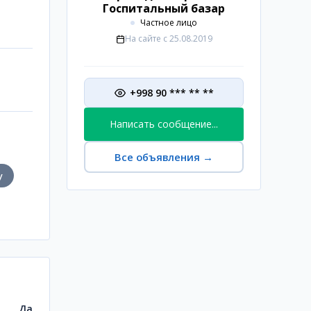
Госпитальный базар
Частное лицо
На сайте с
25.08.2019
+998 90 *** ** **
Написать сообщение...
Все объявления
→
у
Да