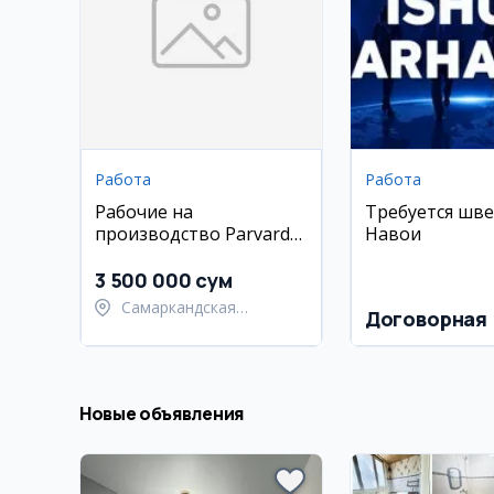
Работа
Работа
Рабочие на
Требуется шве
производство Parvarda
Навои
в Самарканде
3 500 000 сум
Самаркандская
Договорная
область,
Самаркандский район
Новые объявления