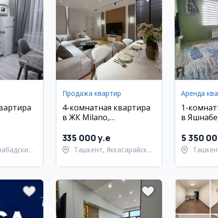
Продажа квартир
Аренда кв
квартира
4-комнатная квартира
1-комнат
в ЖК Milano,
в Яшнабе
районе
Яккасарайский район,
135 кв.м
335 000 y.e
5 350 0
рабадский
Ташкент, Яккасарайский
Ташкен
район
район