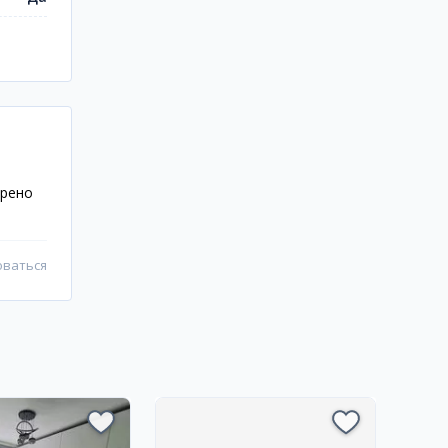
трено
оваться