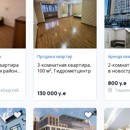
р
Продажа квартир
Аренда кв
квартира
3-комнатная квартира,
2-комнат
 районе,
100 м², Гидрометцентр
в новост
Шайхант
район, С
800 y.e
Дарвоза
набадский
Ташкен
130 000 y.e
Шайхан