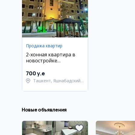
Продажа квартир
2-хонная квартира в
новостройке
Yashnabad, ул. Шота
Руставели
700 y.e
Ташкент, Яшнабадский
район
Новые объявления