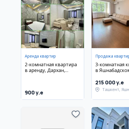
Аренда квартир
Продажа кварти
2-комнатная квартира
3-комнатная 
в аренду, Дархан,
в Яшнабадском
Хамид Алимджан
113 м2
215 000 y.e
Ташкент, Яш
900 y.e
район