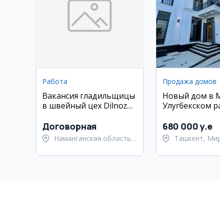
Работа
Продажа домов
Вакансия гладильщицы
Новый дом в 
в швейный цех Dilnoza
Улугбекском р
Dizayn
Договорная
680 000 y.e
Наманганская область,
Ташкент, Ми
Наманганский район
Улугбекский 