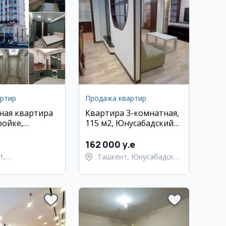
артир
Продажа квартир
ная квартира
Квартира 3-комнатная,
ройке,
115 м2, Юнусабадский
ахурский
район
амарканд
162 000 y.e
т,
Ташкент, Юнусабадский
тахурский район
район