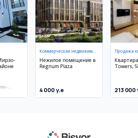
Коммерческая недвижимость
Продажа к
Мирзо-
Нежилое помещение в
Квартира
айоне
Regnum Plaza
Towers, 5
рзо-
4 000 y.e
213 000 
район