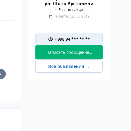
ул. Шота Руставели
Частное лицо
На сайте с
25.08.2019
+998 94 *** ** **
Написать сообщение...
Все объявления
→
у