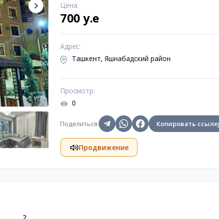
Цена
:
700 y.e
Адрес
:
Ташкент, Яшнабадский район
Просмотр
:
0
Поделиться
:
Копировать ссылк
Продвижение
2