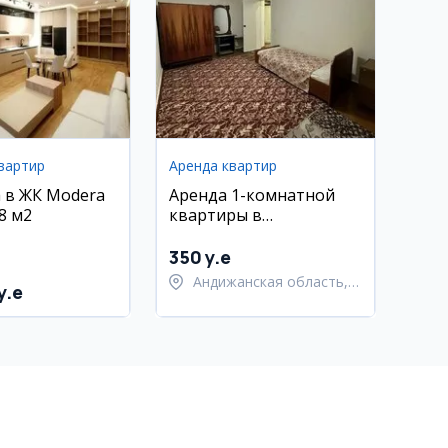
вартир
Аренда квартир
 в ЖК Modera
Аренда 1-комнатной
8 м2
квартиры в
Академгородке
350 y.e
Андижанская область,
y.e
город Андижан