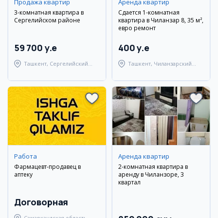
Продажа квартир
Аренда квартир
3-комнатная квартира в
Сдается 1-комнатная
Сергелийском районе
квартира в Чиланзар 8, 35 м²,
евро ремонт
59 700 y.e
400 y.e
Ташкент, Сергелийский
Ташкент, Чиланзарский
район
район
Работа
Аренда квартир
Фармацевт-продавец в
2-комнатная квартира в
аптеку
аренду в Чиланзоре, 3
квартал
Договорная
Самаркандская область,