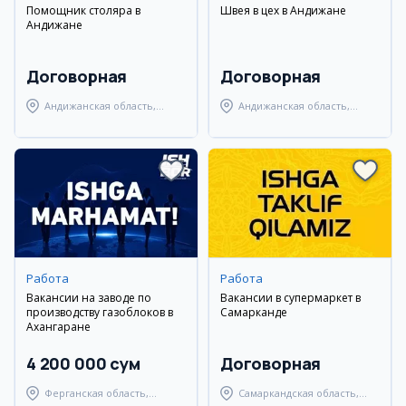
Помощник столяра в
Швея в цех в Андижане
Андижане
Договорная
Договорная
Андижанская область,
Андижанская область,
Андижанский район
Андижанский район
Работа
Работа
Вакансии на заводе по
Вакансии в супермаркет в
производству газоблоков в
Самарканде
Ахангаране
4 200 000 сум
Договорная
Ферганская область,
Самаркандская область,