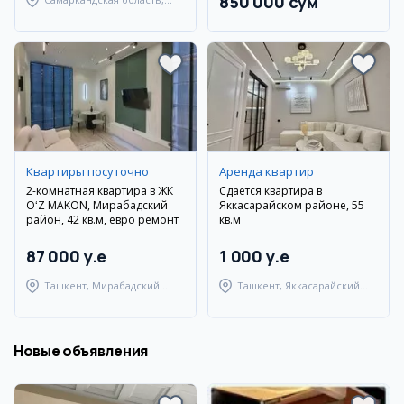
850 000 сум
Самаркандский район
Квартиры посуточно
Аренда квартир
2-комнатная квартира в ЖК
Сдается квартира в
OʻZ MAKON, Мирабадский
Яккасарайском районе, 55
район, 42 кв.м, евро ремонт
кв.м
87 000 y.e
1 000 y.e
Ташкент, Мирабадский
Ташкент, Яккасарайский
район
район
Новые объявления