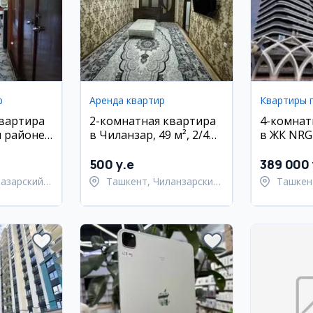
р
Аренда квартир
Квартиры 
квартира
2-комнатная квартира
4-комнат
 районе,
в Чиланзар, 49 м², 2/4
в ЖК NRG
этаж
м², Шайх
район
500 y.e
389 000 
азарский
Ташкент, Чиланзарский
Ташкен
район
Шайхан