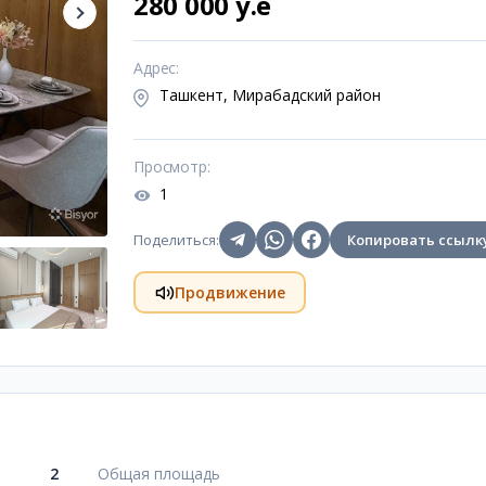
280 000 y.e
Адрес
:
Ташкент, Мирабадский район
Просмотр
:
1
Поделиться
:
Копировать ссылк
Продвижение
2
Общая площадь