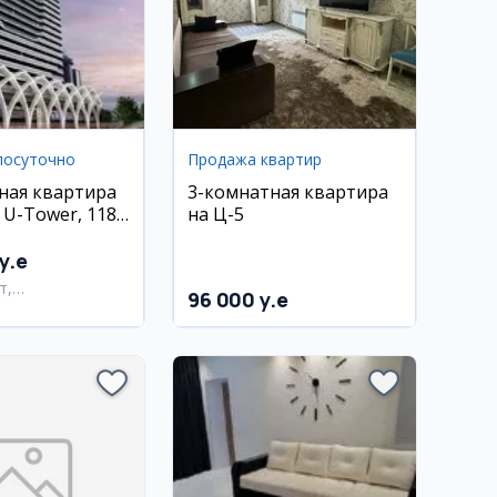
посуточно
Продажа квартир
ная квартира
3-комнатная квартира
 U-Tower, 118
на Ц-5
антахурский
y.e
т,
96 000 y.e
тахурский район