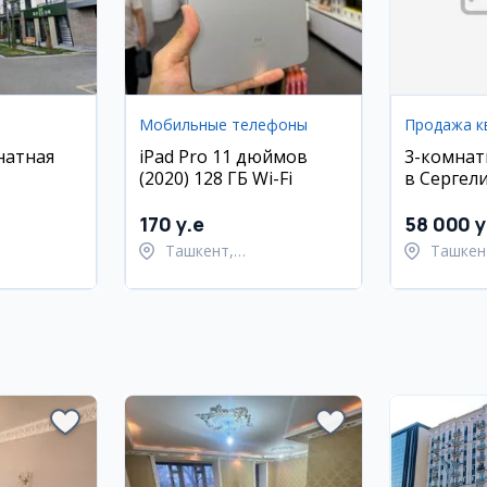
Мобильные телефоны
Продажа к
натная
iPad Pro 11 дюймов
3-комнат
(2020) 128 ГБ Wi-Fi
в Сергел
olden
массив С
 Яшнобад
170 y.e
58 000 y
Ташкент,
Ташкен
Шайхантахурский район
район