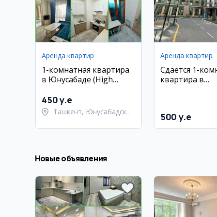
Аренда квартир
Аренда квартир
1-комнатная квартира
Сдается 1-ком
в Юнусабаде (High
квартира в
Town Mall)
новостройке G
House, район
450 y.e
Ташкент, Юнусабадский
500 y.e
район
Новые объявления