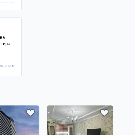
ова
ртира
оваться