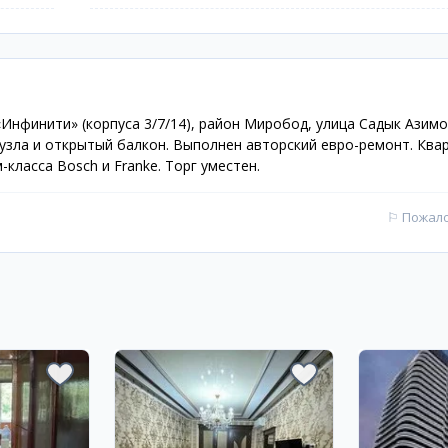
Инфинити» (корпуса 3/7/14), район Миробод, улица Садык Азим
нузла и открытый балкон. Выполнен авторский евро-ремонт. Ква
ласса Bosch и Franke. Торг уместен.
⚐
Пожал