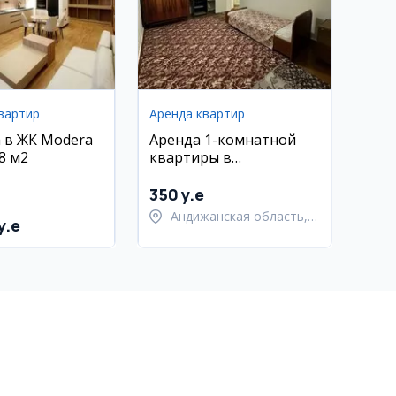
вартир
Аренда квартир
 в ЖК Modera
Аренда 1-комнатной
8 м2
квартиры в
Академгородке
350 y.e
Андижанская область,
y.e
город Андижан