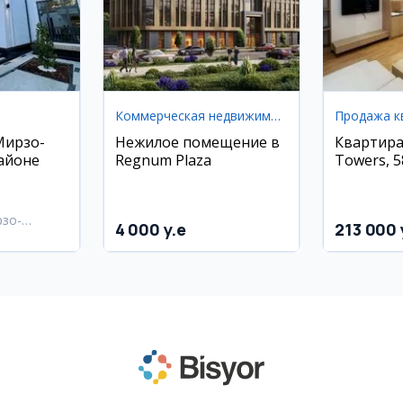
Коммерческая недвижимость
Продажа к
Мирзо-
Нежилое помещение в
Квартира
айоне
Regnum Plaza
Towers, 5
рзо-
4 000 y.e
213 000 
район