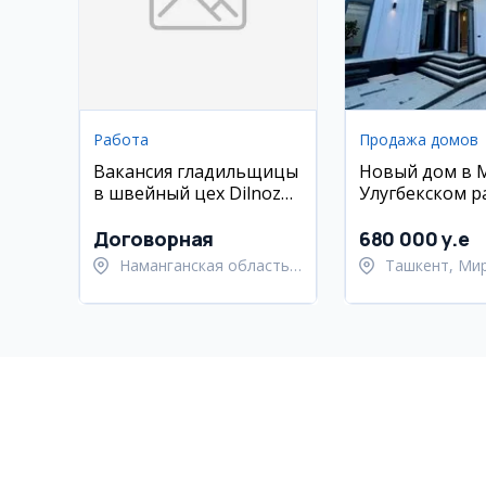
Работа
Продажа домов
Вакансия гладильщицы
Новый дом в 
в швейный цех Dilnoza
Улугбекском р
Dizayn
Договорная
680 000 y.e
Наманганская область,
Ташкент, Ми
Наманганский район
Улугбекский 