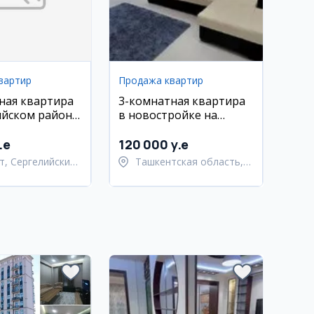
вартир
Продажа квартир
ная квартира
3-комнатная квартира
ийском районе,
в новостройке на
троитель
Паркентской
.e
120 000 y.e
т, Сергелийский
Ташкентская область,
Паркентский район