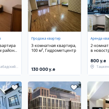
р
Продажа квартир
Аренда кв
квартира
3-комнатная квартира,
2-комнат
 районе,
100 м², Гидрометцентр
в новост
Шайхант
район, С
800 y.e
Дарвоза
набадский
Ташкен
130 000 y.e
Шайхан