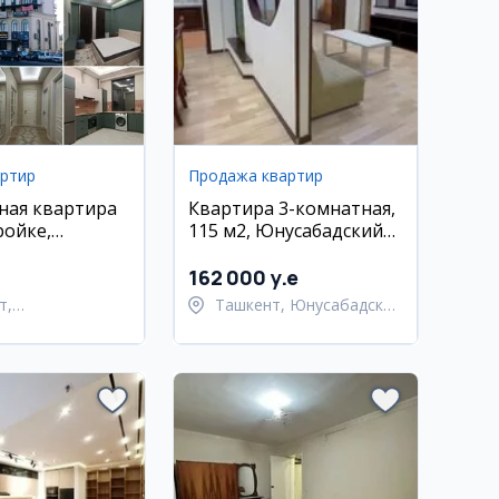
артир
Продажа квартир
ная квартира
Квартира 3-комнатная,
ройке,
115 м2, Юнусабадский
ахурский
район
амарканд
162 000 y.e
т,
Ташкент, Юнусабадский
тахурский район
район