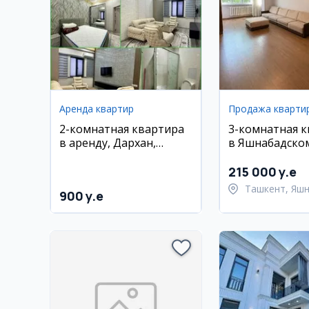
Аренда квартир
Продажа кварти
2-комнатная квартира
3-комнатная 
в аренду, Дархан,
в Яшнабадском
Хамид Алимджан
113 м2
215 000 y.e
Ташкент, Яш
900 y.e
район