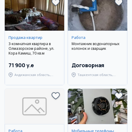
Продажа квартир
Работа
3-комнатная квартира в
Монтажник водонапорных
Олмазорском районе, ул.
колонок и сварщик
Кора Камиш, 70 кв.м
71 900 y.e
Договорная
Андижанская область,
Ташкентская область,
город Андижан
Янгиюльский район
Работа
Мобильные телефоны