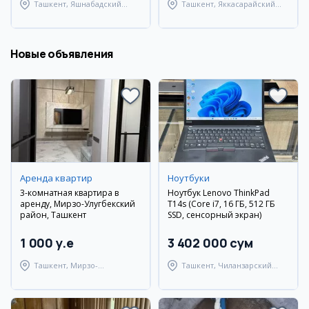
Ташкент, Яшнабадский
Ташкент, Яккасарайский
район
район
Новые объявления
Аренда квартир
Ноутбуки
3-комнатная квартира в
Ноутбук Lenovo ThinkPad
аренду, Мирзо-Улугбекский
T14s (Core i7, 16 ГБ, 512 ГБ
район, Ташкент
SSD, сенсорный экран)
1 000 y.e
3 402 000 сум
Ташкент, Мирзо-
Ташкент, Чиланзарский
Улугбекский район
район