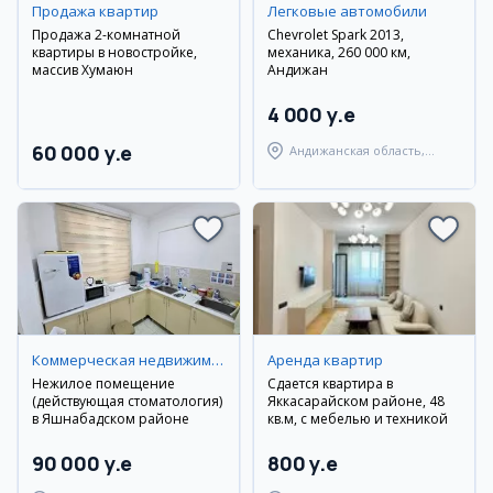
Продажа квартир
Легковые автомобили
Продажа 2-комнатной
Chevrolet Spark 2013,
квартиры в новостройке,
механика, 260 000 км,
массив Хумаюн
Андижан
4 000 y.e
60 000 y.e
Андижанская область,
Андижанский район
Коммерческая недвижимость
Аренда квартир
Нежилое помещение
Сдается квартира в
(действующая стоматология)
Яккасарайском районе, 48
в Яшнабадском районе
кв.м, с мебелью и техникой
90 000 y.e
800 y.e