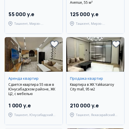
Avenue, 55 м²
55 000 y.e
125 000 y.e
Ташкент, Мирзо-
Ташкент, Мирзо-
Улугбекский район
Улугбекский район
Аренда квартир
Продажа квартир
Сдается квартира 55 кв.м в
Квартира в ЖК Yakkasaroy
Юнусабадском районе, ЖК
City mall, 95 м2
Ц2, с мебелью
1 000 y.e
210 000 y.e
Ташкент, Юнусабадский
Ташкент, Яккасарайский
район
район