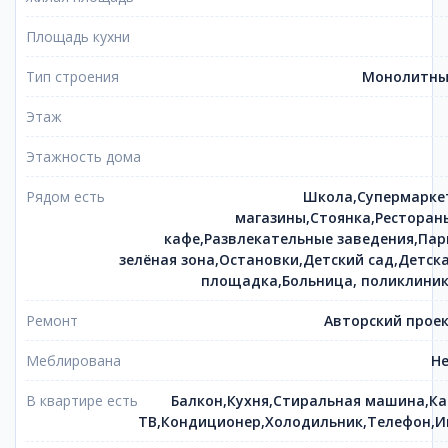
Площадь кухни
Тип строения
Монолитн
Этаж
Этажность дома
Рядом есть
Школа,Супермарке
магазины,Стоянка,Ресторан
кафе,Развлекательные заведения,Пар
зелёная зона,Остановки,Детский сад,Детск
площадка,Больница, поликлини
Ремонт
Авторский прое
Меблирована
Н
В квартире есть
Балкон,Кухня,Стиральная машина,К
ТВ,Кондиционер,Холодильник,Телефон,И