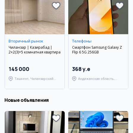
Вторичный рынок
Телефоны
Чиланзар | Казирабад |
Смартфон Samsung Galaxy Z
2+2(3)=5 комнатная квартира
Flip 6 5G 256GB
145 000
368 y.e
Ташкент, Чиланзарский
Андижанская область,
район
город Андижан
Новые объявления