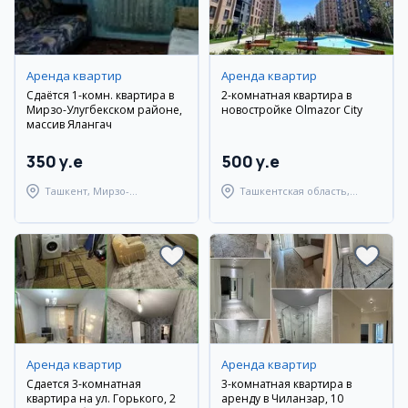
Аренда квартир
Аренда квартир
Сдаётся 1-комн. квартира в
2-комнатная квартира в
Мирзо-Улугбекском районе,
новостройке Olmazor City
массив Ялангач
350 y.e
500 y.e
Ташкент, Мирзо-
Ташкентская область,
Улугбекский район
Ташкентский район
Аренда квартир
Аренда квартир
Сдается 3-комнатная
3-комнатная квартира в
квартира на ул. Горького, 2
аренду в Чиланзар, 10