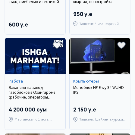
этаж, с мебелью и техникой
квартал, новостройка
950 y.e
600 y.e
Ташкент, Чиланзарский
район
Работа
Компьютеры
Вакансия на завод
Моноблок HP Envy 34 WUHD
газоблоков в Охангароне
IPS
(рабочие, операторы,
водители)
4 200 000 сум
2 150 y.e
Ферганская область,
Ташкент, Шайхантахурский
Узбекистанский район
район