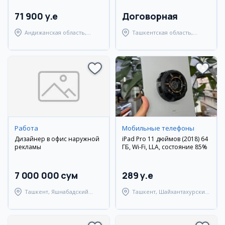
71 900 y.e
Договорная
Андижанская область,
Ташкентская область,
город Андижан
Янгиюльский район
Работа
Мобильные телефоны
Дизайнер в офис наружной
iPad Pro 11 дюймов (2018) 64
рекламы
ГБ, Wi-Fi, LLA, состояние 85%
7 000 000 сум
289 y.e
Ташкент, Яшнабадский
Ташкент, Шайхантахурский
район
район