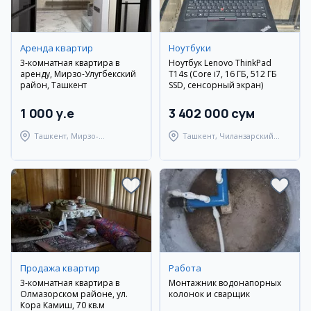
Аренда квартир
Ноутбуки
3-комнатная квартира в
Ноутбук Lenovo ThinkPad
аренду, Мирзо-Улугбекский
T14s (Core i7, 16 ГБ, 512 ГБ
район, Ташкент
SSD, сенсорный экран)
1 000 y.e
3 402 000 сум
Ташкент, Мирзо-
Ташкент, Чиланзарский
Улугбекский район
район
Продажа квартир
Работа
3-комнатная квартира в
Монтажник водонапорных
Олмазорском районе, ул.
колонок и сварщик
Кора Камиш, 70 кв.м