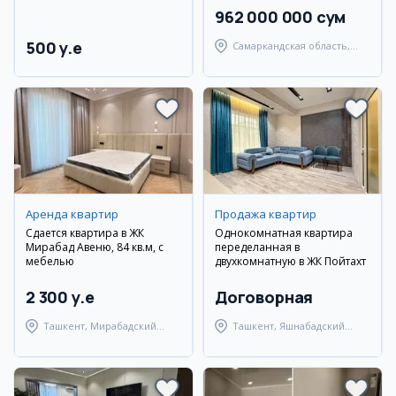
962 000 000 сум
500 y.e
Самаркандская область,
Пастдаргомский район
Аренда квартир
Продажа квартир
Сдается квартира в ЖК
Однокомнатная квартира
Мирабад Авеню, 84 кв.м, с
переделанная в
мебелью
двухкомнатную в ЖК Пойтахт
2 300 y.e
Договорная
Ташкент, Мирабадский
Ташкент, Яшнабадский
район
район