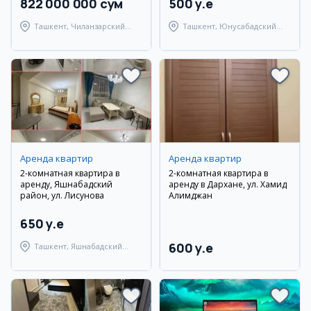
822 000 000 сум
500 y.e
Ташкент, Чиланзарский
Ташкент, Юнусабадский
район
район
Аренда квартир
Аренда квартир
2-комнатная квартира в
2-комнатная квартира в
аренду, Яшнабадский
аренду в Дархане, ул. Хамид
район, ул. Лисунова
Алимджан
650 y.e
600 y.e
Ташкент, Яшнабадский
район