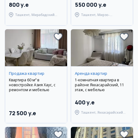
800 y.e
550 000 y.e
Ташкент, Мирабадский
Ташкент, Мирзо-
район
Улугбекский район
Продажа квартир
Аренда квартир
Квартира 60 м² в
1-комнатная квартира в
новостройке Азия Хаус, с
районе Яккасарайский, 11
ремонтом и мебелью
этаж, с мебелью
400 y.e
72 500 y.e
Ташкент, Яккасарайский
район