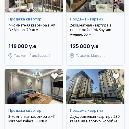
Продажа квартир
Продажа квартир
4-комнатная квартира в ЖК
2-комнатная квартира в
Oz Makon, 79 кв.м
новостройке ЖК Sayram
Avenue, 55 м²
119 000 y.e
125 000 y.e
Ташкент, Яшнабадский
Ташкент, Мирзо-
район
Улугбекский район
Продажа квартир
Продажа квартир
3-комнатная квартира в ЖК
Двухуровневая квартира 230
Mirabad Palace, 80 кв.м
кв.м в ЖК Барокко, коробка