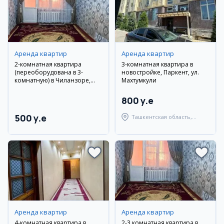
Аренда квартир
Аренда квартир
2-комнатная квартира
3-комнатная квартира в
(переоборудована в 3-
новостройке, Паркент, ул.
комнатную) в Чиланзоре,
Махтумкули
рядом с «Jahon Tillari»
800 y.e
500 y.e
Ташкентская область,
Паркентский район
Аренда квартир
Аренда квартир
4-комнатная квартира в
2-3 комнатная квартира в