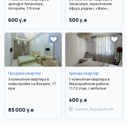
аренду в Чиланзоре,
Чиланзоре, пересечение
Алгоритм, 7/9 этаж
Афруз, рядом с «Жаҳон
тиллари», новый ремонт
600 y.e
500 y.e
Продажа квартир
Аренда квартир
3-комнатная квартира в
1-комнатная квартира в
новостройке на Вокзале, 77
Яккасарайском районе,
кв.м
11/12 этаж, с мебелью
400 y.e
85 000 y.e
Ташкент, Яккасарайский
район