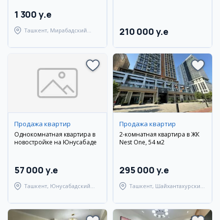
1 300 y.e
210 000 y.e
Ташкент, Мирабадский
район
Продажа квартир
Продажа квартир
Однокомнатная квартира в
2-комнатная квартира в ЖК
новостройке на Юнусабаде
Nest One, 54 м2
57 000 y.e
295 000 y.e
Ташкент, Юнусабадский
Ташкент, Шайхантахурский
район
район