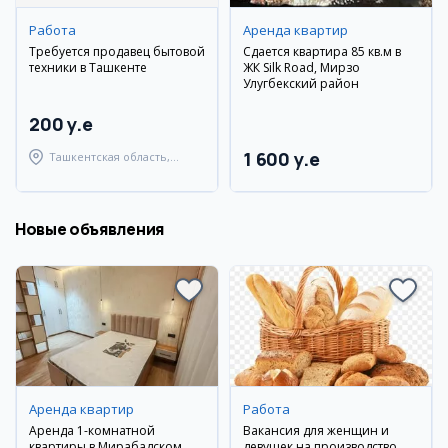
Работа
Аренда квартир
Требуется продавец бытовой
Сдается квартира 85 кв.м в
техники в Ташкенте
ЖК Silk Road, Мирзо
Улугбекский район
200 y.e
1 600 y.e
Ташкентская область,
Ташкентский район
Новые объявления
Аренда квартир
Работа
Аренда 1-комнатной
Вакансия для женщин и
квартиры в Мирабадском
девушек на производство