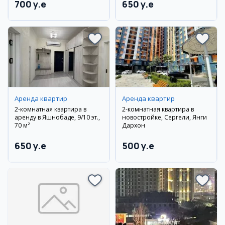
700 y.e
650 y.e
Аренда квартир
Аренда квартир
2-комнатная квартира в
2-комнатная квартира в
аренду в Яшнобаде, 9/10 эт.,
новостройке, Сергели, Янги
70 м²
Дархон
650 y.e
500 y.e