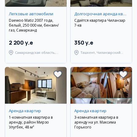
Легковые автомобили
Долгосрочная аренда квартир
Daewoo Matiz 2007 года,
Сдаётся квартира Чиланзар
белый, 250 000 км, бензин/
7-кв
газ, Самарканд
2 200 y.e
350 y.e
Самаркандская область,
Ташкент, Чиланзарский
Самаркандский район
район
Аренда квартир
Аренда квартир
1-комнатная квартира в
3-комнатная квартира в
аренду, район Мирзо
аренду на ул. Максима
Улугбек, 48 м²
Горького