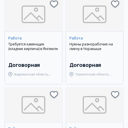
Работа
Работа
Требуется каменщик
Нужны разнорабочие на
(кладчик кирпича) в Янгиюле
смену в Чоракыше
Договорная
Договорная
Андижанская область,
Ташкентская область,
город Андижан
Ташкентский район