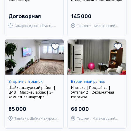
Договорная
145 000
Самаркандская область,
Ташкент, Чиланзарский
Самаркандский район
район
Вторичный рынок
Вторичный рынок
Шайхантахурский район |
Ипотека | Продаётся |
Ц-13 | Массив Лабзак | 3-
Учтепа-12 | 2-комнатная
комнатная квартира
квартира
85 000
66 000
Ташкент, Шайхантахурский
Ташкент, Чиланзарский
район
район