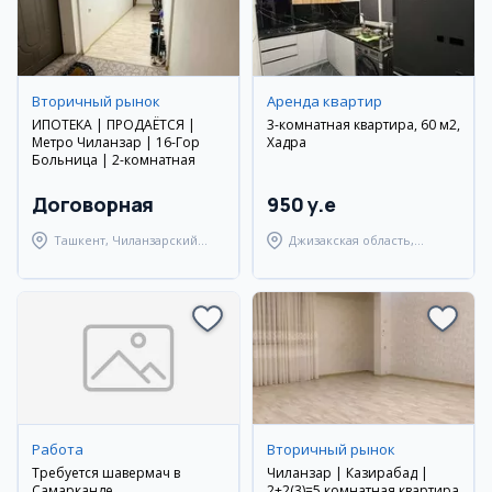
Вторичный рынок
Аренда квартир
ИПОТЕКА | ПРОДАЁТСЯ |
3-комнатная квартира, 60 м2,
Метро Чиланзар | 16-Гор
Хадра
Больница | 2-комнатная
Договорная
950 y.e
Ташкент, Чиланзарский
Джизакская область,
район
Пахтакорский район
Работа
Вторичный рынок
Требуется шавермач в
Чиланзар | Казирабад |
Самарканде
2+2(3)=5 комнатная квартира