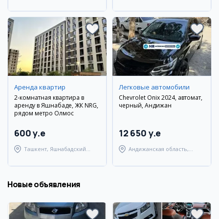
район
район
Аренда квартир
Легковые автомобили
2-комнатная квартира в
Chevrolet Onix 2024, автомат,
аренду в Яшнабаде, ЖК NRG,
черный, Андижан
рядом метро Олмос
600 y.e
12 650 y.e
Ташкент, Яшнабадский
Андижанская область,
район
Андижанский район
Новые объявления