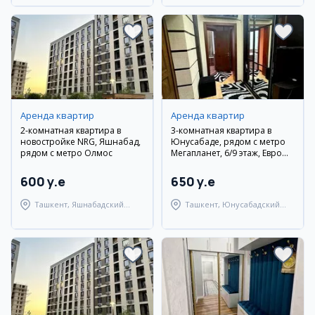
Аренда квартир
Аренда квартир
2-комнатная квартира в
3-комнатная квартира в
новостройке NRG, Яшнабад,
Юнусабаде, рядом с метро
рядом с метро Олмос
Мегапланет, 6/9 этаж, Евро
люкс
600 y.e
650 y.e
Ташкент, Яшнабадский
Ташкент, Юнусабадский
район
район