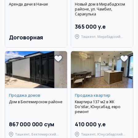
Аренда дачи в Нанае
Новый дом в Мирабадском
районе, ул. Чамбил,
Саракулька
365 000 y.e
Договорная
Ташкент, Мирабадский
район
Продажа домов
Продажа квартир
Дом в Бектемирском районе
Квартира 137 м2 в ЖК
Do'stlar, Юнусабад, евро
ремонт
867 000 000 сум
410 000 y.e
Ташкент, Бектемирский
Ташкент, Юнусабадский