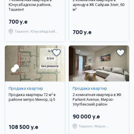
Юнусабадском районе,
аренду в ЖК Сайрам Элит, 60
Ташкент
м²
700 y.e
700 y.e
Ташкент, Юнусабадский
район
Продажа квартир
Продажа квартир
Продажа квартиры 72 м² в
2-комнатная квартира в ЖК
районе метро Минор, Ц-5
Parkent Avenue, Мирзо-
Улугбекский район
90 000 y.e
108 500 y.e
Ташкент, Мирзо-
Улугбекский район