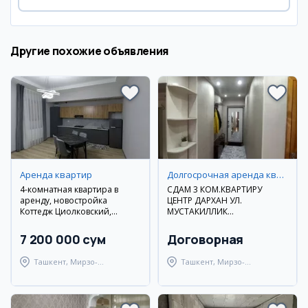
Другие похожие объявления
Аренда квартир
Долгосрочная аренда квартир
4-комнатная квартира в
СДАМ 3 КОМ.КВАРТИРУ
аренду, новостройка
ЦЕНТР ДАРХАН УЛ.
Коттедж Циолковский,
МУСТАКИЛЛИК
Мирзо-Улугбекский район
ДОЛГОСРОЧНО
7 200 000 сум
Договорная
Ташкент, Мирзо-
Ташкент, Мирзо-
Улугбекский район
Улугбекский район