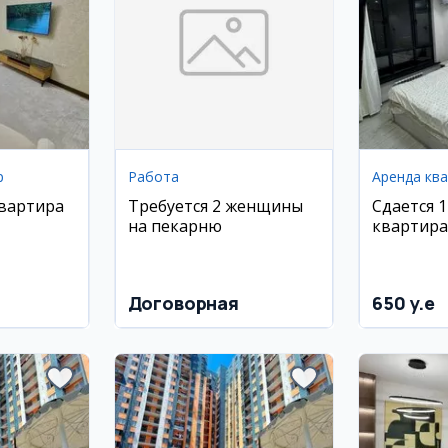
р
Работа
Аренда кв
квартира
Требуется 2 женщины
Сдается 
на пекарню
квартира
кий
ЖК Прест
 Хадра
м², 11/14
Договорная
650 y.e