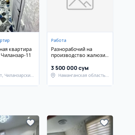
артир
Работа
ная квартира
Разнорабочий на
, Чиланзар-11
производство жалюзи
в Намангане
3 500 000 сум
т, Чиланзарский
Наманганская область,
Наманганский район