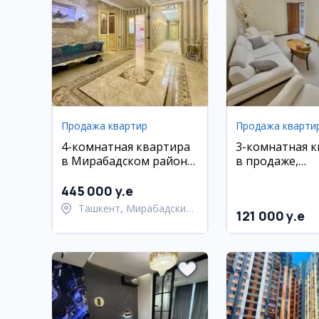
Продажа квартир
Продажа кварти
4-комнатная квартира
3-комнатная 
в Мирабадском районе,
в продаже,
211.5 кв.м, с ремонтом и
Шайхонтохурс
мебелью
район, массив
445 000 y.e
Ташкент, Мирабадский
121 000 y.e
район