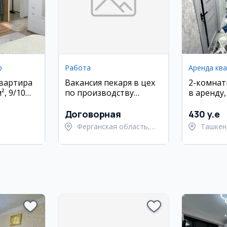
р
Работа
Аренда кв
квартира
Вакансия пекаря в цех
2-комнат
², 9/10
по производству
в аренду
буханок
Договорная
430 y.e
Ферганская область,
Ташкен
Узбекистанский район
район