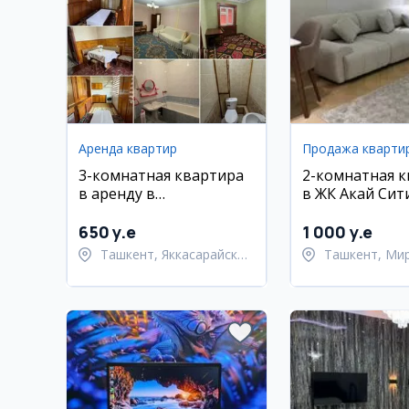
Аренда квартир
Продажа кварти
3-комнатная квартира
2-комнатная 
в аренду в
в ЖК Акай Сит
Яккасарайском районе,
Улугбекский р
ул. Бобур (81 м²)
650 y.e
1 000 y.e
Ташкент, Яккасарайский
Ташкент, Ми
район
Улугбекский 