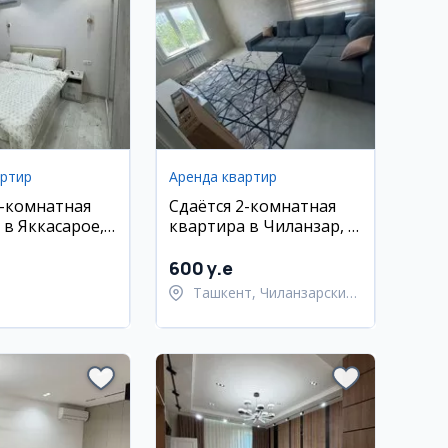
артир
Аренда квартир
1-комнатная
Сдаётся 2-комнатная
 в Яккасарое,
квартира в Чиланзар, 4
иж Гарденс, 32
этаж, 40 м²
 этаж
600 y.e
Ташкент, Чиланзарский
район