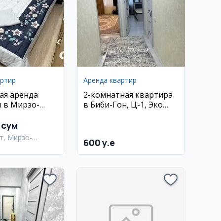
артир
Аренда квартир
ая аренда
2-комнатная квартира
 в Мирзо-
в Биби-Гон, Ц-1, Эко
ком районе
Парк, рядом с метро
Амир Темур
 сум
т, Мирзо-
600 y.e
кский район