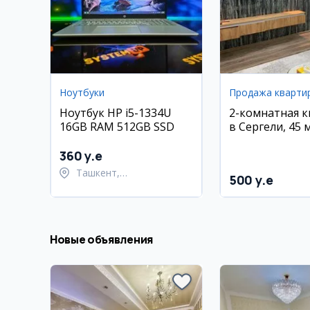
Ноутбуки
Продажа кварти
Ноутбук HP i5-1334U
2-комнатная 
16GB RAM 512GB SSD
в Сергели, 45 м
этаж
360 y.e
Ташкент,
500 y.e
Шайхантахурский район
Новые объявления