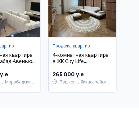
вартир
Продажа квартир
ная квартира
4-комнатная квартира
абад Авенью,
в ЖК City Life,
евро ремонт
Яккасарайский район
y.e
265 000 y.e
т, Мирабадский
Ташкент, Яккасарайский
район