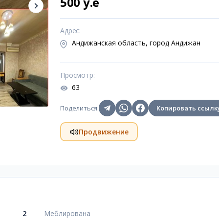
500 y.e
Адрес
:
Андижанская область, город Андижан
Просмотр
:
63
Поделиться
:
Копировать ссылк
Продвижение
2
Меблирована