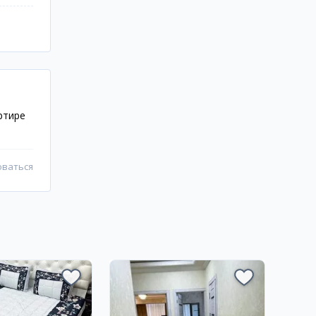
ртире
оваться