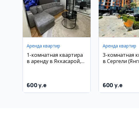
Аренда квартир
Аренда квартир
1-комнатная квартира
3-комнатная 
в аренду в Яккасарой,
в Сергели (Янг
ЖК Престиж гарденс, 33
рядом с 5-м м
м²
600 y.e
600 y.e