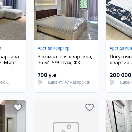
р
Аренда квартир
Аренда кв
квартира
3-комнатная квартира,
Посуточн
и, Мирзо-
76 м², 5/9 этаж, ЖК
квартиры
айон
Baurum
Улугбекс
700 y.e
200 000
рзо-
Ташкент, Алмазарский
Ташкен
район
район
Улугбе