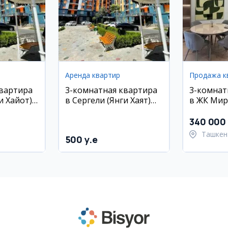
Аренда квартир
Продажа к
квартира
3-комнатная квартира
3-комнат
и Хайот),
в Сергели (Янги Хаят)
в ЖК Мир
етро
рядом с метро, евро
80 кв.м, 
ремонт
340 000 
Ташкен
500 y.e
район