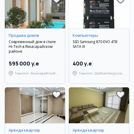
Продажа домов
Компьютеры
Современный дом в стиле
SSD Samsung 870 EVO 4TB
Hi-Tech в Яккасарайском
SATA III
районе
595 000 y.e
400 y.e
Ташкент, Яккасарайский
Ташкент, Шайхантахурский
район
район
Аренда квартир
Аренда квартир