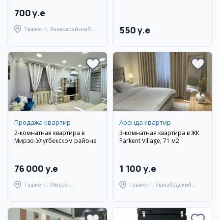
700 y.e
550 y.e
Ташкент, Яккасарайский
район
Продажа квартир
Аренда квартир
2-комнатная квартира в
3-комнатная квартира в ЖК
Мирзо-Улугбекском районе
Parkent Village, 71 м2
76 000 y.e
1 100 y.e
Ташкент, Мирзо-
Ташкент, Яшнабадский
Улугбекский район
район