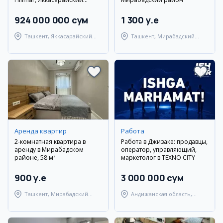
район
924 000 000 сум
1 300 y.e
Ташкент, Яккасарайский
Ташкент, Мирабадский
район
район
Аренда квартир
Работа
2-комнатная квартира в
Работа в Джизаке: продавцы,
аренду в Мирабадском
оператор, управляющий,
районе, 58 м²
маркетолог в TEXNO CITY
900 y.e
3 000 000 сум
Ташкент, Мирабадский
Андижанская область,
район
город Андижан