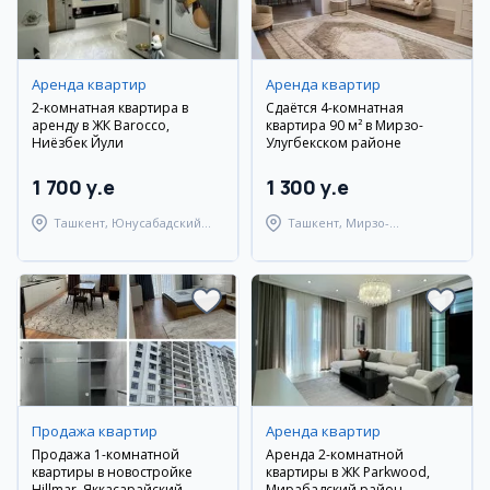
Аренда квартир
Аренда квартир
2-комнатная квартира в
Сдаётся 4-комнатная
аренду в ЖК Barocco,
квартира 90 м² в Мирзо-
Ниёзбек Йули
Улугбекском районе
1 700 y.e
1 300 y.e
Ташкент, Юнусабадский
Ташкент, Мирзо-
район
Улугбекский район
Продажа квартир
Аренда квартир
Продажа 1-комнатной
Аренда 2-комнатной
квартиры в новостройке
квартиры в ЖК Parkwood,
Hillmar, Яккасарайский
Мирабадский район