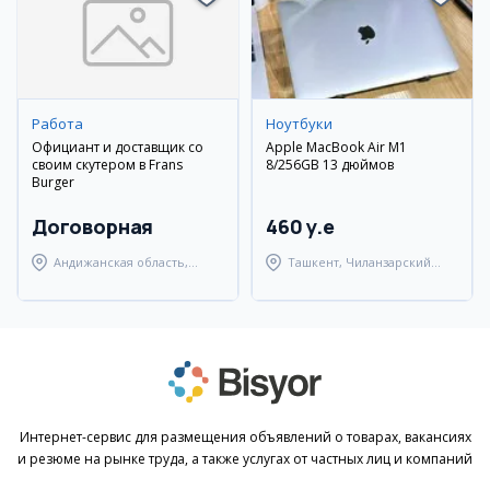
Работа
Ноутбуки
Официант и доставщик со
Apple MacBook Air M1
своим скутером в Frans
8/256GB 13 дюймов
Burger
Договорная
460 y.e
Андижанская область,
Ташкент, Чиланзарский
Андижанский район
район
Интернет-сервис для размещения объявлений о товарах, вакансиях
и резюме на рынке труда, а также услугах от частных лиц и компаний