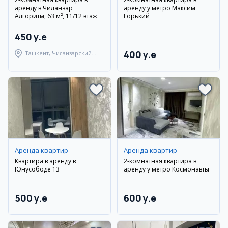
аренду в Чиланзар
аренду у метро Максим
Алгоритм, 63 м², 11/12 этаж
Горький
450 y.e
400 y.e
Ташкент, Чиланзарский
район
Аренда квартир
Аренда квартир
Квартира в аренду в
2-комнатная квартира в
Юнусободе 13
аренду у метро Космонавты
500 y.e
600 y.e