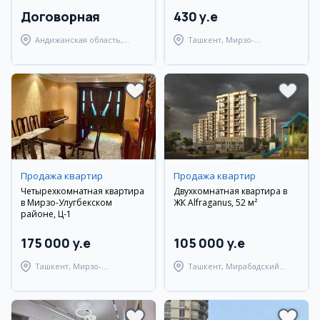
Договорная
430 y.e
Андижанская область,
Ташкент, Мирзо-
Андижанский район
Улугбекский район
Продажа квартир
Продажа квартир
Четырехкомнатная квартира
Двухкомнатная квартира в
в Мирзо-Улугбекском
ЖК Alfraganus, 52 м²
районе, Ц-1
175 000 y.e
105 000 y.e
Ташкент, Мирзо-
Ташкент, Мирабадский
Улугбекский район
район