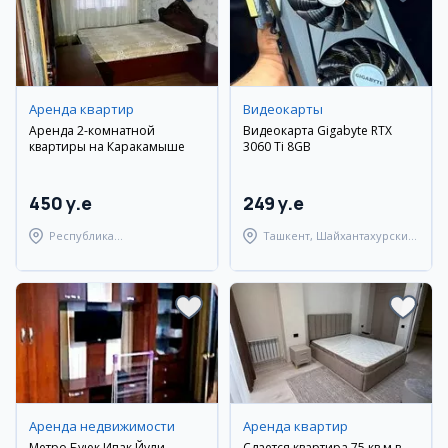
Аренда квартир
Видеокарты
Аренда 2-комнатной
Видеокарта Gigabyte RTX
квартиры на Каракамыше
3060 Ti 8GB
450 y.e
249 y.e
Республика
Ташкент, Шайхантахурский
Каракалпакстан,
район
Берунийский район
Аренда недвижимости
Аренда квартир
Метро Буюк Ипак Йули.
Сдается квартира 75 кв.м в