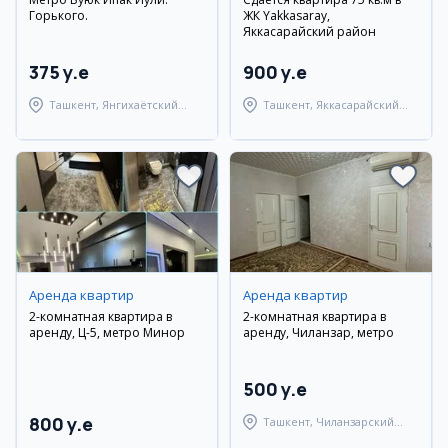
Горького.
ЖК Yakkasaray,
Яккасарайский район
375 y.e
900 y.e
Ташкент, Янгихаётский
Ташкент, Яккасарайский
район
район
Аренда квартир
Аренда квартир
2-комнатная квартира в
2-комнатная квартира в
аренду, Ц-5, метро Минор
аренду, Чиланзар, метро
500 y.e
800 y.e
Ташкент, Чиланзарский
район