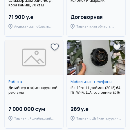
Олмазорском районе, ул.
колонок и сварщик
Кора Камиш, 70 кв.м
71 900 y.e
Договорная
Андижанская область,
Ташкентская область,
город Андижан
Янгиюльский район
Работа
Мобильные телефоны
Дизайнер в офис наружной
iPad Pro 11 дюймов (2018) 64
рекламы
ГБ, Wi-Fi, LLA, состояние 85%
7 000 000 сум
289 y.e
Ташкент, Яшнабадский
Ташкент, Шайхантахурский
район
район