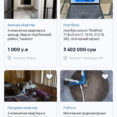
Аренда квартир
Ноутбуки
3-комнатная квартира в
Ноутбук Lenovo ThinkPad
аренду, Мирзо-Улугбекский
T14s (Core i7, 16 ГБ, 512 ГБ
район, Ташкент
SSD, сенсорный экран)
1 000 y.e
3 402 000 сум
Ташкент, Мирзо-
Ташкент, Чиланзарский
Улугбекский район
район
Продажа квартир
Работа
3-комнатная квартира в
Монтажник водонапорных