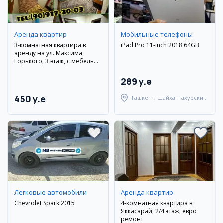
Аренда квартир
Мобильные телефоны
3-комнатная квартира в
iPad Pro 11-inch 2018 64GB
аренду на ул. Максима
Горького, 3 этаж, с мебелью
и техникой
289 y.e
450 y.e
Ташкент, Шайхантахурский
район
Легковые автомобили
Аренда квартир
Chevrolet Spark 2015
4-комнатная квартира в
Яккасарай, 2/4 этаж, евро
ремонт