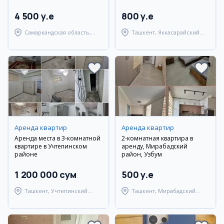
4 500 y.e
800 y.e
Самаркандская область,
Ташкент, Яккасарайский
Самаркандский район
район
Аренда квартир
Аренда квартир
Аренда места в 3-комнатной
2-комнатная квартира в
квартире в Учтепинском
аренду, Мирабадский
районе
район, Узбум
1 200 000 сум
500 y.e
Ташкент, Учтепинский
Ташкент, Мирабадский
район
район