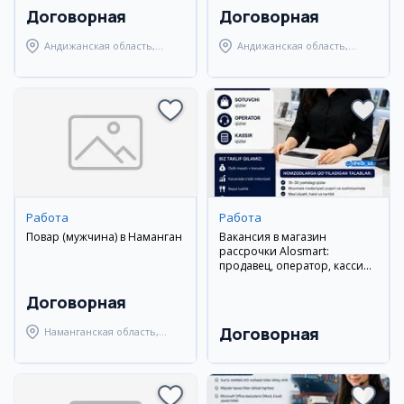
Договорная
Договорная
Андижанская область,
Андижанская область,
Андижанский район
Андижанский район
Работа
Работа
Повар (мужчина) в Наманган
Вакансия в магазин
рассрочки Alosmart:
продавец, оператор, кассир,
взыскатель
Договорная
Договорная
Наманганская область,
Наманганский район