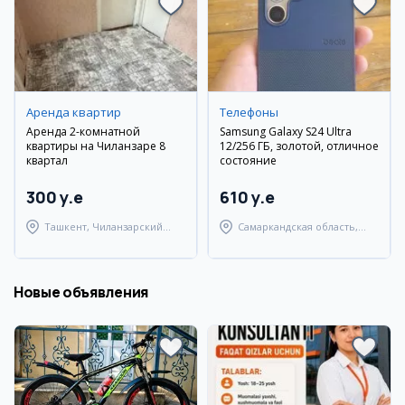
Аренда квартир
Телефоны
Аренда 2-комнатной
Samsung Galaxy S24 Ultra
квартиры на Чиланзаре 8
12/256 ГБ, золотой, отличное
квартал
состояние
300 y.e
610 y.e
Ташкент, Чиланзарский
Самаркандская область,
район
Булунгурский район
Новые объявления