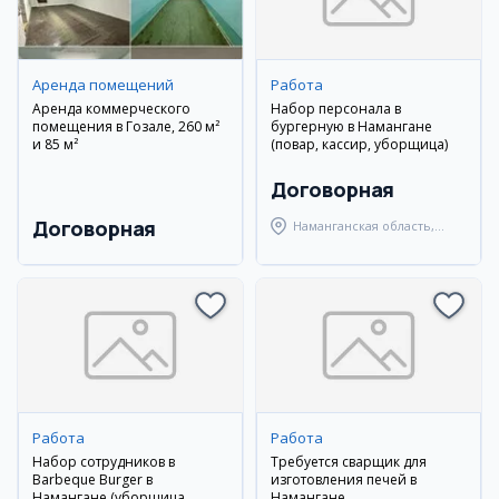
Аренда помещений
Работа
Аренда коммерческого
Набор персонала в
помещения в Гозале, 260 м²
бургерную в Намангане
и 85 м²
(повар, кассир, уборщица)
Договорная
Договорная
Наманганская область,
Наманганский район
Работа
Работа
Набор сотрудников в
Требуется сварщик для
Barbeque Burger в
изготовления печей в
Намангане (уборщица,
Намангане