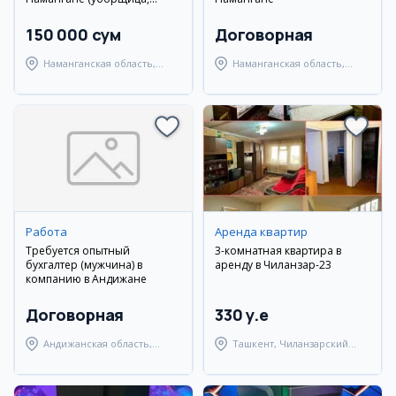
кассир)
150 000 сум
Договорная
Наманганская область,
Наманганская область,
Наманганский район
Наманганский район
Работа
Аренда квартир
Требуется опытный
3-комнатная квартира в
бухгалтер (мужчина) в
аренду в Чиланзар-23
компанию в Андижане
Договорная
330 y.e
Андижанская область,
Ташкент, Чиланзарский
Андижанский район
район