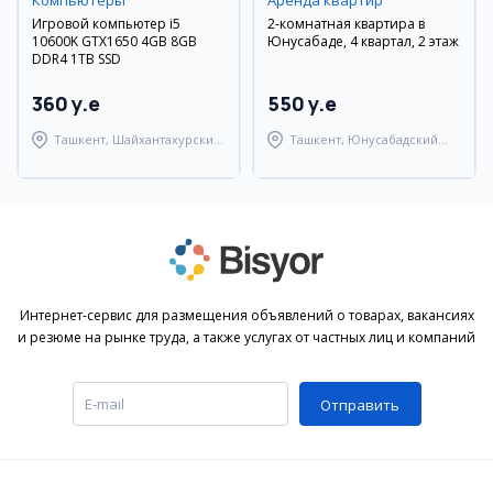
Компьютеры
Аренда квартир
Игровой компьютер i5
2-комнатная квартира в
10600K GTX1650 4GB 8GB
Юнусабаде, 4 квартал, 2 этаж
DDR4 1TB SSD
360 y.e
550 y.e
Ташкент, Шайхантахурский
Ташкент, Юнусабадский
район
район
Интернет-сервис для размещения объявлений о товарах, вакансиях
и резюме на рынке труда, а также услугах от частных лиц и компаний
Отправить