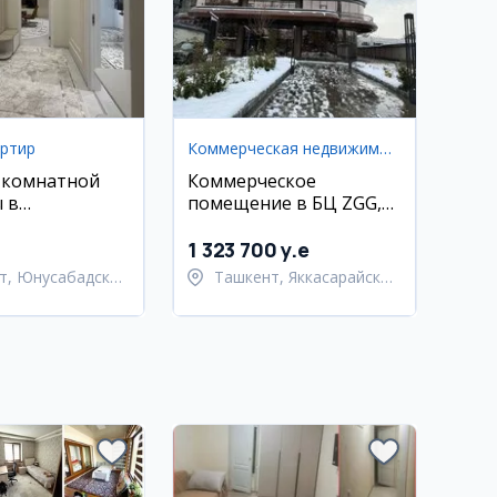
артир
Коммерческая недвижимость
-комнатной
Коммерческое
 в
помещение в БЦ ZGG,
ском районе
Яккасарайский район
1 323 700 y.e
т, Юнусабадский
Ташкент, Яккасарайский
район