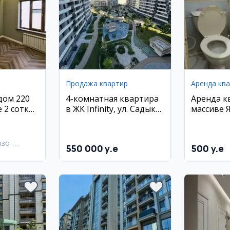
Продажа квартир
Аренда кв
дом 220
4-комнатная квартира
Аренда к
е 2 сотки
в ЖК Infinity, ул. Садык
массиве 
бекском
Азимова, Ц-1
рзо-
550 000 y.e
500 y.e
район