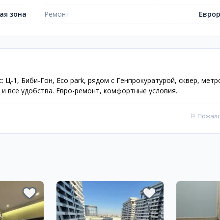
ая зона
Ремонт
Евро
: Ц-1, Биби-Гон, Eco park, рядом с Генпрокуратурой, сквер, мет
а и все удобства. Евро-ремонт, комфортные условия.
⚐
Пожал