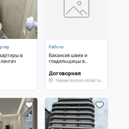
артир
Работа
вартиры в
Вакансия швеи и
Ялангач
гладильщицы в
швейный цех
Договорная
Наманганская область,
Наманганский район