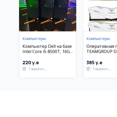
Компьютеры
Компьютеры
Компьютер Dell на базе
Оперативная 
Intel Core i5-8500T, 16GB
TEAMGROUP D
RAM, 512GB SSD, GT730
(2x16GB) 6400
4GB
CL32/CL40
220 y.e
385 y.e
Ташкент,
Ташкент,
Шайхантахурский район
Шайхантахур