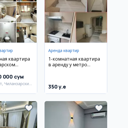
вартир
Аренда квартир
ная квартира
1-комнатная квартира
арском
в аренду у метро
0 м²
Максим Горький
0 000 сум
т, Чиланзарский
350 y.e