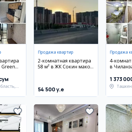
р
Продажа квартир
Продажа к
квартира
2-комнатная квартира
4-комнат
 Green
58 м² в ЖК Сокин макон,
в Чиланз
ад
Сергели
районе, 8
сум
1 373 00
бласть,
Ташкен
54 500 y.e
 район
район