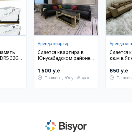
Аренда квартир
Аренда кв
память
Сдается квартира в
Сдается 
DR5 32GB
Юнусабадском районе,
кв.м в Я
MHz
ЖК Мухташам, 110 кв.м.
районе, 
1 500 y.e
850 y.e
Ташкент, Юнусабадский
Ташкен
ский район
район
район