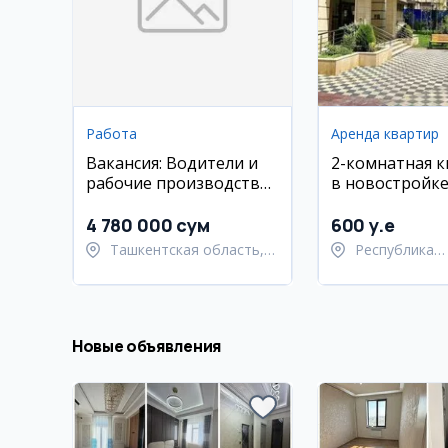
Работа
Аренда квартир
Вакансия: Водители и
2-комнатная 
рабочие производства
в новостройке
в Ташкенте
4 780 000 сум
600 y.e
Ташкентская область,
Республика
Кибрайский район
Каракалпакст
Берунийский 
Новые объявления