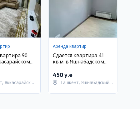
артир
Аренда квартир
квартира 90
Сдается квартира 41
ккасарайском
кв.м. в Яшнабадском
Кушбеги 2/3/13
районе, массив Дубовая
450 y.e
т, Яккасарайский
Ташкент, Яшнабадский
район