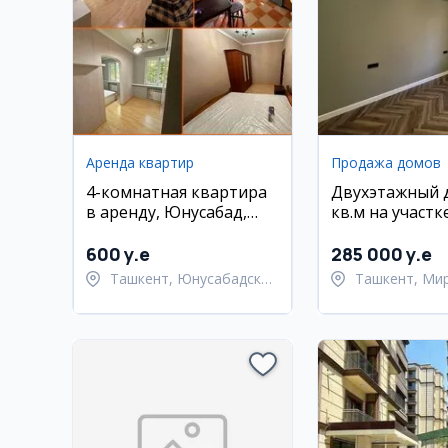
Аренда квартир
Продажа домов
4-комнатная квартира
Двухэтажный 
в аренду, Юнусабад,
кв.м на участк
Мега Планет
в Мирзо-Улуг
районе
600 y.e
285 000 y.e
Ташкент, Юнусабадский
Ташкент, Ми
район
Улугбекский 