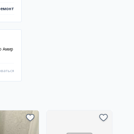
ремонт
ро Амир
оваться