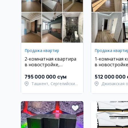
Продажа квартир
Продажа кварти
2-комнатная квартира
1-комнатная 
в новостройке,
в новостройке
Сергелийский район, м-
House, Янгиаб
н Бобур
795 000 000 сум
512 000 000 
Ташкент, Сергелийский
Джизакская о
район
Янгиабадский