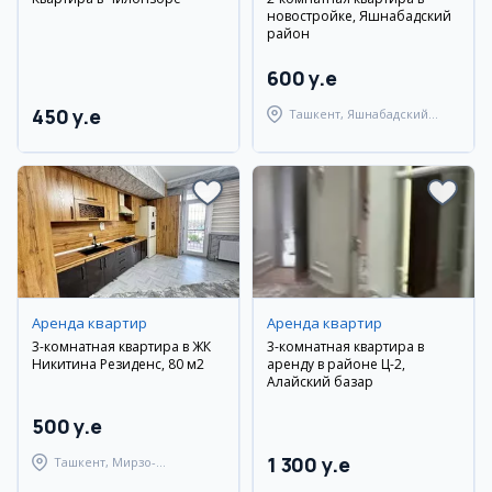
новостройке, Яшнабадский
район
600 y.e
450 y.e
Ташкент, Яшнабадский
район
Аренда квартир
Аренда квартир
3-комнатная квартира в ЖК
3-комнатная квартира в
Никитина Резиденс, 80 м2
аренду в районе Ц-2,
Алайский базар
500 y.e
1 300 y.e
Ташкент, Мирзо-
Улугбекский район