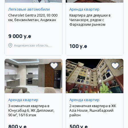
Легковые автомобили
Аренда квартир
Chevrolet Gentra 2020, 93 000
Квартира для девушки в
км, бензин/метан, Андижан
Чиланзоре, рядом с
Фархадским рынком
9 000 y.e
100 y.e
Андижанская область,
Андижанский район
Аренда квартир
Аренда квартир
3-комнатная квартира в
2-комнатная квартира в ЖК
Юнусабад 6, ЖК Дипломат,
Azia House, Яшнабадский
90 м², 16/16 этаж
район
800 y.e
500 y.e