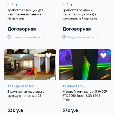
Работа
Работа
Требуется сварщик для
Требуется опытный
изготовления печей в
бухгалтер (мужчина) в
Намангане
компанию в Андижане
Договорная
Договорная
Наманганская область,
Андижанская область,
Наманганский район
Андижанский район
Аренда квартир
Компьютеры
3-комнатная квартира в
Игровой компьютер i5-9400F
аренду в Чиланзар-23
RTX 2060 Super 8GB 16GB
DDR4
330 y.e
370 y.e