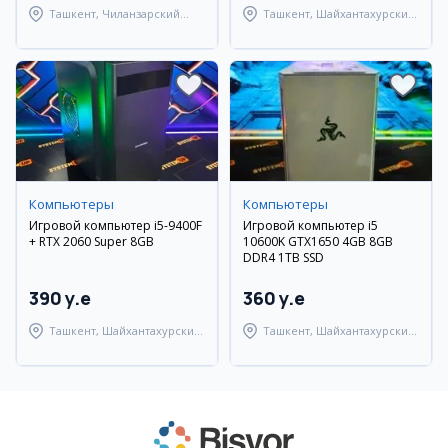
Ташкент, Чиланзарский
Ташкент, Шайхантахурский
район
район
Компьютеры
Компьютеры
Игровой компьютер i5-9400F
Игровой компьютер i5
+ RTX 2060 Super 8GB
10600K GTX1650 4GB 8GB
DDR4 1TB SSD
390 y.e
360 y.e
Ташкент, Шайхантахурский
Ташкент, Шайхантахурский
район
район