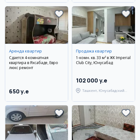
Аренда квартир
Продажа квартир
Сдается 4-комнатная
1-комн. кв. 33 м² в ЖК Imperial
квартира в Яхсабаде, Евро
Club City, Юнусабад
люкс ремонт
102 000 y.e
650 y.e
Ташкент, Юнусабадский
район