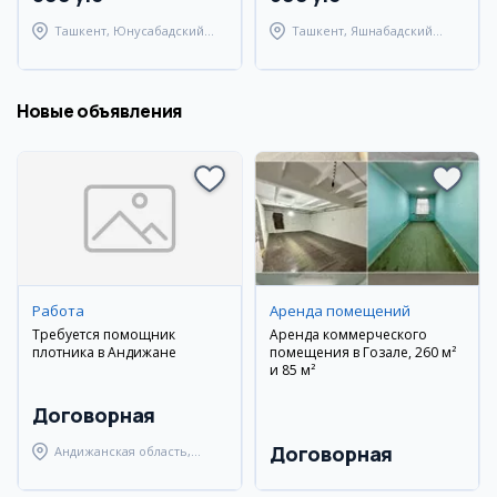
Ташкент, Юнусабадский
Ташкент, Яшнабадский
район
район
Новые объявления
Работа
Аренда помещений
Требуется помощник
Аренда коммерческого
плотника в Андижане
помещения в Гозале, 260 м²
и 85 м²
Договорная
Договорная
Андижанская область,
Андижанский район