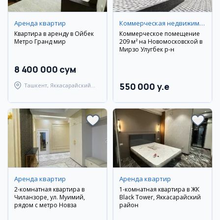
Аренда квартир
Коммерческая недвижимость
Квартира в аренду в Ойбек
Коммерческое помещение
Метро Гранд мир
209 м² на Новомосковской в
Мирзо Улугбек р-н
8 400 000 сум
550 000 y.e
Ташкент, Яккасарайский
район
Аренда квартир
Аренда квартир
2-комнатная квартира в
1-комнатная квартира в ЖК
Чиланзоре, ул. Муқимий,
Black Tower, Яккасарайский
рядом с метро Новза
район