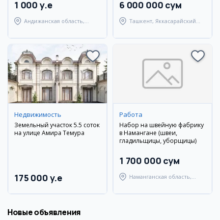
1 000 y.e
6 000 000 сум
Андижанская область,
Ташкент, Яккасарайский
город Андижан
район
Недвижимость
Работа
Земельный участок 5.5 соток
Набор на швейную фабрику
на улице Амира Темура
в Намангане (швеи,
гладильщицы, уборщицы)
1 700 000 сум
175 000 y.e
Наманганская область,
Наманганский район
Новые объявления