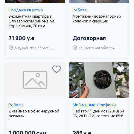
Продажа квартир
Работа
3-комнатная квартира в
Монтажник водонапорных
Олмазорском районе, ул.
колонок и сварщик
Кора Камиш, 70 кв.м
71 900 y.e
Договорная
Андижанская область,
Ташкентская область,
город Андижан
Янгиюльский район
Работа
Мобильные телефоны
Дизайнер в офис наружной
iPad Pro 11 дюймов (2018) 64
рекламы
ГБ, Wi-Fi, LLA, состояние 85%
7 000 000 сум
289 y.e