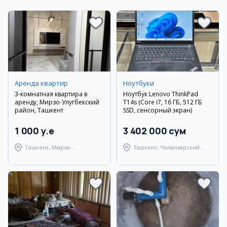
Аренда квартир
Ноутбуки
3-комнатная квартира в
Ноутбук Lenovo ThinkPad
аренду, Мирзо-Улугбекский
T14s (Core i7, 16 ГБ, 512 ГБ
район, Ташкент
SSD, сенсорный экран)
1 000 y.e
3 402 000 сум
Ташкент, Мирзо-
Ташкент, Чиланзарский
Улугбекский район
район