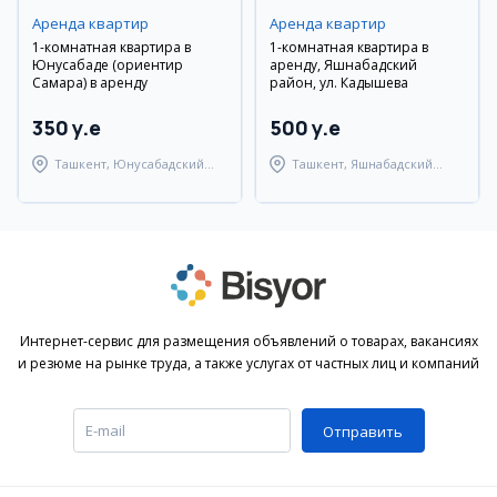
Аренда квартир
Аренда квартир
1-комнатная квартира в
1-комнатная квартира в
Юнусабаде (ориентир
аренду, Яшнабадский
Самара) в аренду
район, ул. Кадышева
350 y.e
500 y.e
Ташкент, Юнусабадский
Ташкент, Яшнабадский
район
район
Интернет-сервис для размещения объявлений о товарах, вакансиях
и резюме на рынке труда, а также услугах от частных лиц и компаний
Отправить