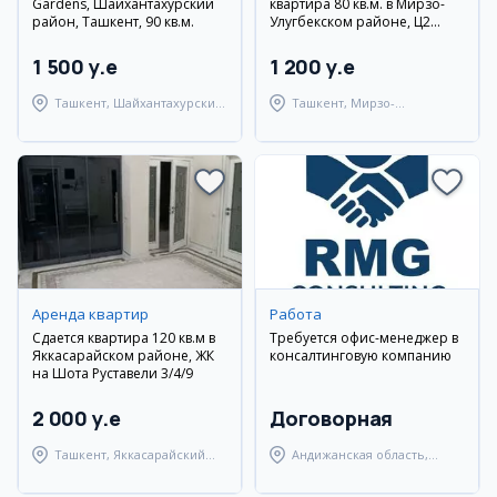
Gardens, Шайхантахурский
квартира 80 кв.м. в Мирзо-
район, Ташкент, 90 кв.м.
Улугбекском районе, Ц2
Дархан, вторичка, с мебелью
и техникой
1 500 y.e
1 200 y.e
Ташкент, Шайхантахурский
Ташкент, Мирзо-
район
Улугбекский район
Аренда квартир
Работа
Сдается квартира 120 кв.м в
Требуется офис-менеджер в
Яккасарайском районе, ЖК
консалтинговую компанию
на Шота Руставели 3/4/9
2 000 y.e
Договорная
Ташкент, Яккасарайский
Андижанская область,
район
Андижанский район