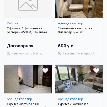
Работа
Аренда квартир
Официант/официантка в
2-комнатная квартира в
ресторан ASNAM, Наманган
Чиланзар 8, 48 м²
Договорная
600 y.e
Наманганская область,
Ташкент, Чиланзарский
Наманганский район
район
Аренда квартир
Аренда квартир
Сдается квартира в ЖК
Сдается 2-комнатная