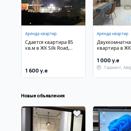
Аренда квартир
Аренда квартир
Сдается квартира 85
Двухкомнатна
кв.м в ЖК Silk Road,
квартира в ЖК
Мирзо Улугбекский
Greenwich, 65 
район
1 000 y.e
Ташкент, Ми
1 600 y.e
район
Новые объявления