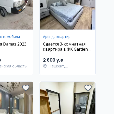
автомобили
Аренда квартир
я Damas 2023
Сдается 3-комнатная
квартира в ЖК Gardens
Residence, Ташкент-
Сити, 94 кв.м
e
2 600 y.e
анская область,
Ташкент,
рганский район
Шайхантахурский район