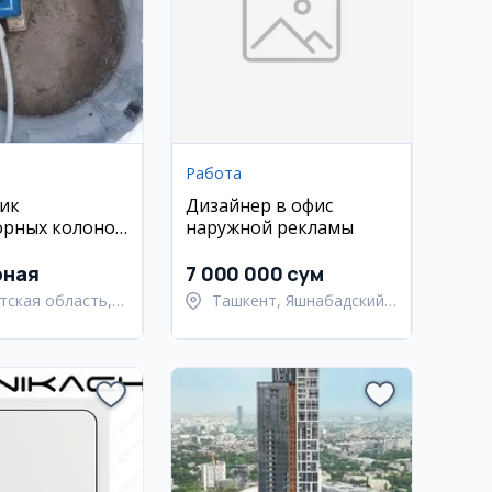
Работа
ик
Дизайнер в офис
орных колонок
наружной рекламы
к
рная
7 000 000 сум
тская область,
Ташкент, Яшнабадский
ьский район
район