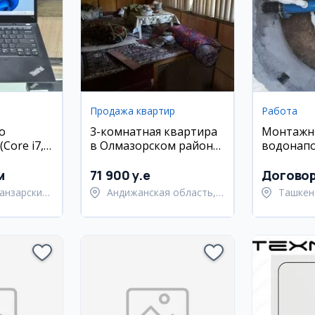
Продажа квартир
Работа
o
3-комнатная квартира
Монтажн
Core i7,
в Олмазорском районе,
водонап
SD,
ул. Кора Камиш, 70 кв.м
и сварщи
ан)
м
71 900 y.e
Догово
анзарский
Андижанская область,
Ташкен
город Андижан
Янгиюл