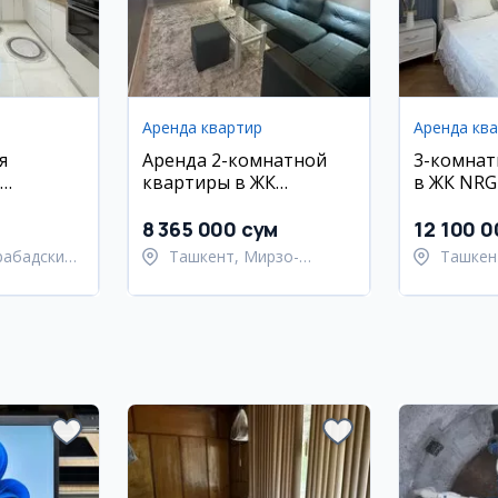
Аренда квартир
Аренда кв
я
Аренда 2-комнатной
3-комнат
квартиры в ЖК
в ЖК NRG
м2
Паркентская
8 365 000 сум
12 100 
рабадский
Ташкент, Мирзо-
Ташкен
Улугбекский район
Улугбе