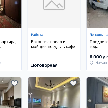
Работа
Легковые 
вартира,
Вакансия: повар и
Продаетс
мойщик посуды в кафе
года
айон
6 000 y.
рзо-
Наманг
Договорная
район
Янгику