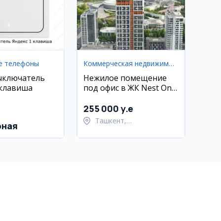
е телефоны
Коммерческая недвижимость
ыключатель
Нежилое помещение
 клавиша
под офис в ЖК Nest One
E Blok, Ташкент-Сити,
56 кв.м
255 000 y.e
Ташкент,
рная
Шайхантахурский район