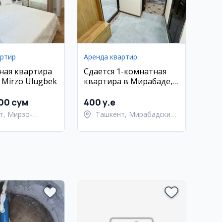
артир
Аренда квартир
ная квартира
Сдается 1-комнатная
 Mirzo Ulugbek
квартира в Мирабаде,
рядом с метро Ойбек
000 сум
400 y.e
т, Мирзо-
Ташкент, Мирабадский
кский район
район