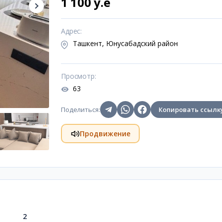
1 100 y.e
Адрес
:
Ташкент, Юнусабадский район
Просмотр
:
63
Поделиться
:
Копировать ссылк
Продвижение
2