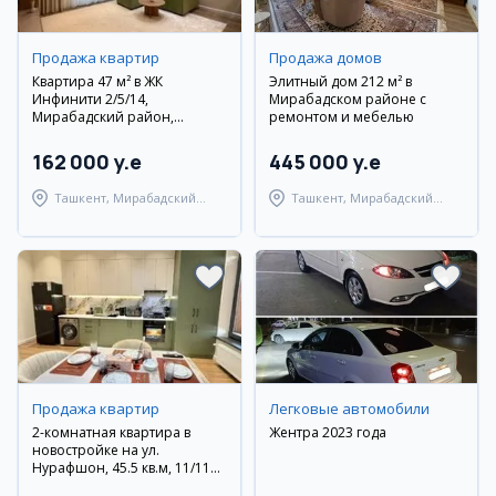
Продажа квартир
Продажа домов
Квартира 47 м² в ЖК
Элитный дом 212 м² в
Инфинити 2/5/14,
Мирабадском районе с
Мирабадский район,
ремонтом и мебелью
дизайнерский ремонт,
мебель и техника
162 000 y.e
445 000 y.e
Ташкент, Мирабадский
Ташкент, Мирабадский
район
район
Продажа квартир
Легковые автомобили
2-комнатная квартира в
Жентра 2023 года
новостройке на ул.
Нурафшон, 45.5 кв.м, 11/11
эт.