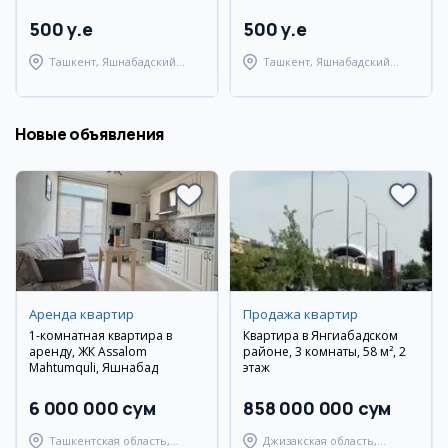
500 y.e
500 y.e
Ташкент, Яшнабадский
Ташкент, Яшнабадский
район
район
Новые объявления
Аренда квартир
Продажа квартир
1-комнатная квартира в
Квартира в Янгиабадском
аренду, ЖК Assalom
районе, 3 комнаты, 58 м², 2
Mahtumquli, Яшнабад
этаж
6 000 000 сум
858 000 000 сум
Ташкентская область,
Джизакская область,