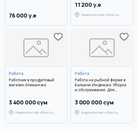
11 200 y.e
76 000 y.e
Наманганская область,
Наманганский район
Работа
Работа
Работник в продуктовый
Работа на рыбной ферме в
магазин (Наманган)
Балыкчи (Андижан). Уборка
и обслуживание. Для
женщин от 18 лет. График
08:00-22:00.
3 400 000 сум
3 000 000 сум
Наманганская область,
Андижанская область,
Наманганский район
Балыкчинский район