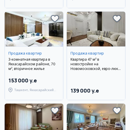
Паркентский район
Янгиабадский район
Продажа квартир
Продажа квартир
3-комнатная квартира в
Квартира 47 м² в
Яккасарайском районе, 70
новостройке на
м², вторичное жилье
Новомосковской, евро-люкс,
с мебелью и техникой
153 000 y.e
139 000 y.e
Ташкент, Яккасарайский
район