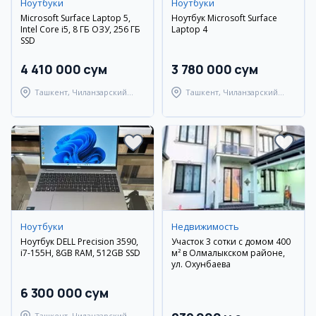
Ноутбуки
Ноутбуки
Microsoft Surface Laptop 5,
Ноутбук Microsoft Surface
Intel Core i5, 8 ГБ ОЗУ, 256 ГБ
Laptop 4
SSD
4 410 000 сум
3 780 000 сум
Ташкент, Чиланзарский
Ташкент, Чиланзарский
район
район
Ноутбуки
Недвижимость
Ноутбук DELL Precision 3590,
Участок 3 сотки с домом 400
i7-155H, 8GB RAM, 512GB SSD
м² в Олмалыкском районе,
ул. Охунбаева
6 300 000 сум
Ташкент, Чиланзарский