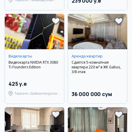
239 000 y.e
район
Видеокарты
Аренда квартир
Видеокарта NVIDIA RTX 3080
Сдаётся 5-комнатная
Ti Founders Edition
квартира 220 м² в ЖК Gabus,
3/8 этаж
425 y.e
36 000 000 сум
Ташкент, Шайхантахурский
район