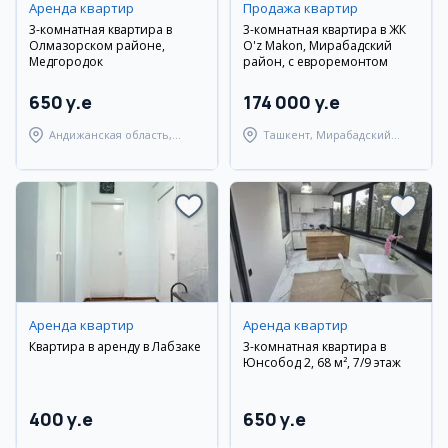
Аренда квартир
Продажа квартир
3-комнатная квартира в
3-комнатная квартира в ЖК
Олмазорском районе,
O'z Makon, Мирабадский
Медгородок
район, с евроремонтом
650 y.e
174 000 y.e
Андижанская область,
Ташкент, Мирабадский
город Андижан
район
Аренда квартир
Аренда квартир
Квартира в аренду в Лабзаке
3-комнатная квартира в
Юнсобод 2, 68 м², 7/9 этаж
400 y.e
650 y.e