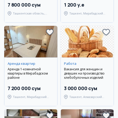
7 800 000 сум
1 200 y.e
Ташкентская область,
Ташкент, Мирабадский
Ташкентский район
район
Аренда квартир
Работа
Аренда 1-комнатной
Вакансия для женщин и
квартиры в Мирабадском
девушек на производство
районе
хлебобулочных изделий
7 200 000 сум
3 000 000 сум
Ташкент, Мирабадский
Ташкент, Алмазарский
район
район