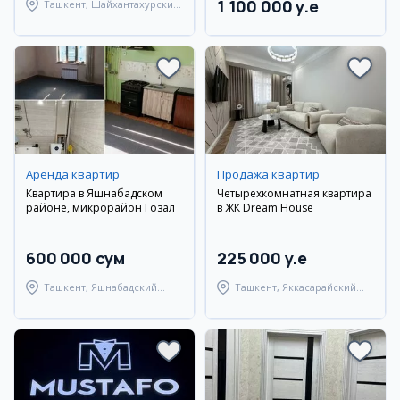
1 100 000 y.e
Ташкент, Шайхантахурский
район
Аренда квартир
Продажа квартир
Квартира в Яшнабадском
Четырехкомнатная квартира
районе, микрорайон Гозал
в ЖК Dream House
600 000 сум
225 000 y.e
Ташкент, Яшнабадский
Ташкент, Яккасарайский
район
район