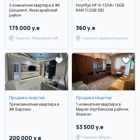
3-комнатная квартира в ЖК
Ноутбук HP i5-1334U 16GB
Шошкент, Яккасарайский
RAM 512GB SSD
район
175 000 y.e
360 y.e
Ташкент, Яккасарайский
Ташкент, Шайхантахурский
район
район
Продажа квартир
Продажа квартир
Трехкомнатная квартира в
1-комнатная квартира в
ЖК Барокко
Мирзо-Улугбекском районе,
Ялангач
53 500 y.e
200 000 y.e
Ташкент, Мирзо-