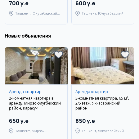
700 y.e
600 y.e
Ташкент, Юнусабадский
Ташкент, Юнусабадский
район
район
Новые объявления
Аренда квартир
Аренда квартир
2-комнатная квартира в
3-комнатная квартира, 65 м²,
аренду, Мирзо-Улугбекский
2/5 этаж, Яккасарайский
район, Карасу-1
район
650 y.e
850 y.e
Ташкент, Мирзо-
Ташкент, Яккасарайский
Улугбекский район
район