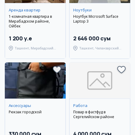
Аренда квартир
Ноутбуки
1-комнатная квартира в
Ноутбук Microsoft Surface
Мирабадском районе,
Laptop 3
Ойбек
1 200 y.e
2 646 000 сум
Ташкент, Мирабадский
Ташкент, Чиланзарский
район
район
Аксессуары
Работа
Рюкзак городской
Повар в фастфуд в
Сергелийском районе
330 000 сум
4 000 000 сум