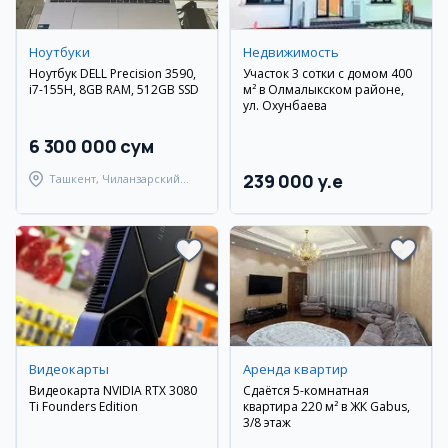
Ноутбуки
Недвижимость
Ноутбук DELL Precision 3590,
Участок 3 сотки с домом 400
i7-155H, 8GB RAM, 512GB SSD
м² в Олмалыкском районе,
ул. Охунбаева
6 300 000 сум
239 000 y.e
Ташкент, Чиланзарский
район
Видеокарты
Аренда квартир
Видеокарта NVIDIA RTX 3080
Сдаётся 5-комнатная
Ti Founders Edition
квартира 220 м² в ЖК Gabus,
3/8 этаж