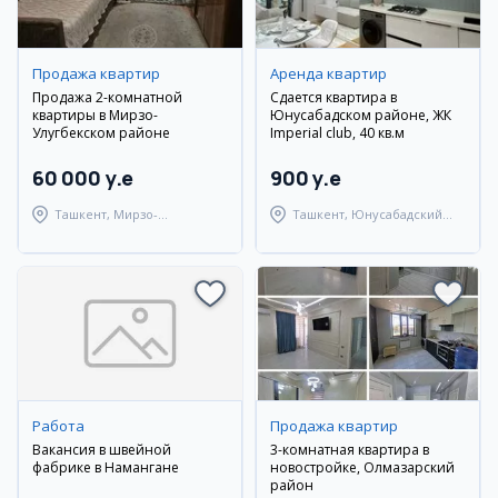
Продажа квартир
Аренда квартир
Продажа 2-комнатной
Сдается квартира в
квартиры в Мирзо-
Юнусабадском районе, ЖК
Улугбекском районе
Imperial club, 40 кв.м
60 000 y.e
900 y.e
Ташкент, Мирзо-
Ташкент, Юнусабадский
Улугбекский район
район
Работа
Продажа квартир
Вакансия в швейной
3-комнатная квартира в
фабрике в Намангане
новостройке, Олмазарский
район