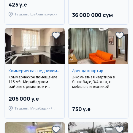
425 y.e
36 000 000 сум
Ташкент, Шайхантахурский
район
Коммерческая недвижимость
Аренда квартир
Коммерческое помещение
2-комнатная квартира в
115 м² в Мирабадском
Яшнобаде, 3/4 этаж, с
районе с ремонтом и
мебелью и техникой
мебелью
205 000 y.e
750 y.e
Ташкент, Мирабадский
район