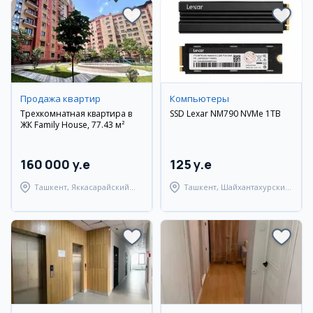
Продажа квартир
Компьютеры
Трехкомнатная квартира в
SSD Lexar NM790 NVMe 1TB
ЖК Family House, 77.43 м²
160 000 y.e
125 y.e
Ташкент, Яккасарайский
Ташкент, Шайхантахурский
район
район