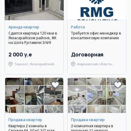
Аренда квартир
Работа
Сдается квартира 120 кв.м в
Требуется офис-менеджер в
Яккасарайском районе, ЖК
консалтинговую компанию
на Шота Руставели 3/4/9
2 000 y.e
Договорная
Ташкент, Яккасарайский
Андижанская область,
район
Андижанский район
Продажа квартир
Продажа квартир
Квартира 2 комнаты в
2-комнатная квартира в
Сергели 6А, 50 м², 5/7 этаж
Чиланзар 11-квартал