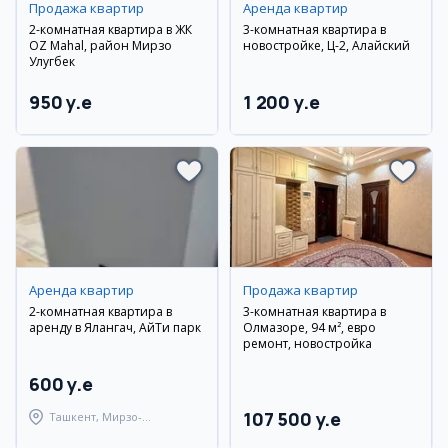
Продажа квартир
Аренда квартир
2-комнатная квартира в ЖК
3-комнатная квартира в
OZ Mahal, район Мирзо
новостройке, Ц-2, Алайский
Улугбек
950 y.e
1 200 y.e
Аренда квартир
Продажа квартир
2-комнатная квартира в
3-комнатная квартира в
аренду в Ялангач, АйТи парк
Олмазоре, 94 м², евро
ремонт, новостройка
600 y.e
107 500 y.e
Ташкент, Мирзо-
Улугбекский район