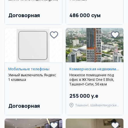
Договорная
486 000 сум
Мобильные телефоны
Коммерческая недвижимость
Умный выключатель Яндекс
Нежилое помещение под
1 клавиша
офис в ЖК Nest One E Blok,
Ташкент-Сити, 56 кв.м
255 000 y.e
Договорная
Ташкент, Шайхантахурский
район