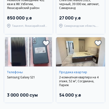
Нежилое помещение 432
Chevrolet Malibu 2023,
кв.м в ЖК Узбегим,
черный, 39 000 км, автомат,
Яккасарайский район
Самарканд
850 000 y.e
27 000 y.e
Ташкент, Яккасарайский
Самаркандская область,
район
Самаркандский район
Телефоны
Продажа квартир
Samsung Galaxy S21
2-комнатная квартира на 4
этаже, 52 м², Согдаиана,
Париж
3 000 000 сум
54 000 y.e