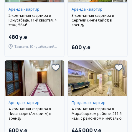
Аренда квартир
Аренда квартир
2-комнатная квартира в
3-комнатная квартира в
Юнусабаде, 11-й квартал, 4
Сергели (Янги Хайот) в
этаж, 58 м²
аренду
480 y.e
600 y.e
Ташкент, Юнусабадский
район
Аренда квартир
Продажа квартир
4-комнатная квартира в
4-комнатная квартира в
Чиланзоре (Алгоритм) в
Мирабадском районе, 211.5
аренду
кв.м, с ремонтом и мебелью
600 y.e
445 000 y.e