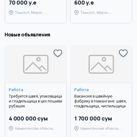
70 000 y.e
600 y.e
Ташкент, Мирзо-
Ташкент, Мирзо-
Улугбекский район
Улугбекский район
Новые объявления
Работа
Работа
Требуется швея, упаковщица
Вакансия в швейную
и гладильщица в цех пошива
фабрику в Намангане: швея,
рубашек
гладильщица, чистильщица
4 000 000 сум
1 700 000 сум
Наманганская область,
Наманганская область,
Наманганский район
Наманганский район