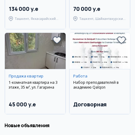
134 000 y.e
70 000 y.e
Ташкент, Яккасарайский
Ташкент, Шайхантахурский
район
район
Продажа квартир
Работа
1-комнатная квартира на 3
Набор преподавателей в
этаже, 35 м², ул. Гагарина
академию Qalqon
45 000 y.e
Договорная
Новые объявления