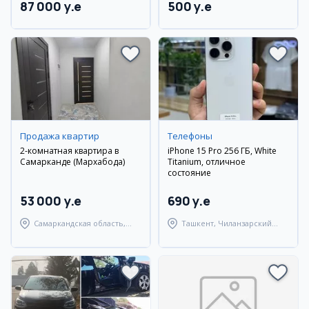
87 000 y.e
500 y.e
Продажа квартир
Телефоны
2-комнатная квартира в
iPhone 15 Pro 256 ГБ, White
Самарканде (Мархабода)
Titanium, отличное
состояние
53 000 y.e
690 y.e
Самаркандская область,
Ташкент, Чиланзарский
Самаркандский район
район