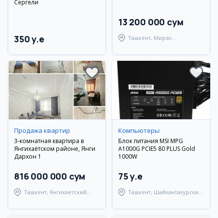
Сергели
13 200 000 сум
350 y.e
Ташкент, Мирзо-
Улугбекский район
Продажа квартир
Компьютеры
3-комнатная квартира в
Блок питания MSI MPG
Янгихаётском районе, Янги
A1000G PCIE5 80 PLUS Gold
Дархон 1
1000W
816 000 000 сум
75 y.e
Ташкент, Янгихаётский
Ташкент, Шайхантахурский
район
район