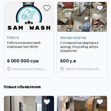
Работа
Аренда квартир
Работа в клининговой
2-3 комнатная квартира в
компании Sam WASH
аренду, Юнусабад, метро
Шахристан
6 000 000 сум
600 y.e
Самаркандская область,
Ташкент, Юнусабадский
Самаркандский район
район
Новые объявления