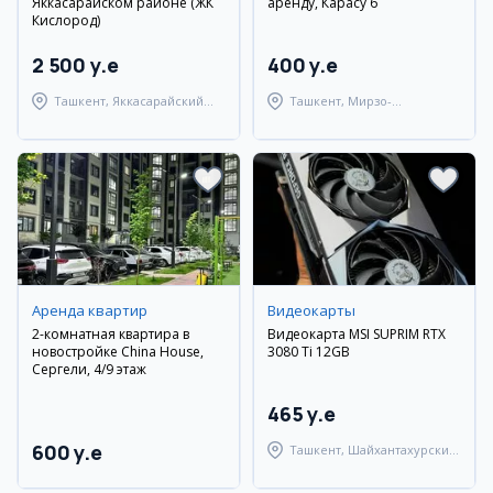
Яккасарайском районе (ЖК
аренду, Карасу 6
Кислород)
2 500 y.e
400 y.e
Ташкент, Яккасарайский
Ташкент, Мирзо-
район
Улугбекский район
Аренда квартир
Видеокарты
2-комнатная квартира в
Видеокарта MSI SUPRIM RTX
новостройке China House,
3080 Ti 12GB
Сергели, 4/9 этаж
465 y.e
600 y.e
Ташкент, Шайхантахурский
район