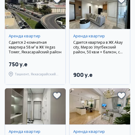
Аренда квартир
Аренда квартир
Сдается 2-комнатная
Сдается квартира в ЖК Akay
квартира 58 м² в ЖК Vegas
city, Мирзо Улугбекский
Tower, Яккасарайский район
район, 50 кв.м + балкон, с
мебелью и техникой
750 y.e
900 y.e
Ташкент, Яккасарайский
район
Аренда квартир
Аренда квартир