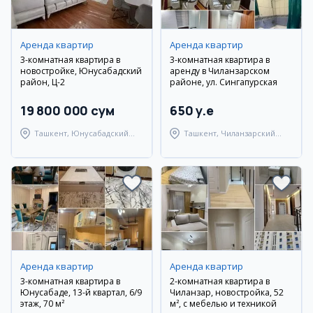
Аренда квартир
Аренда квартир
3-комнатная квартира в
3-комнатная квартира в
новостройке, Юнусабадский
аренду в Чиланзарском
район, Ц-2
районе, ул. Сингапурская
19 800 000 сум
650 y.e
Ташкент, Юнусабадский
Ташкент, Чиланзарский
район
район
Аренда квартир
Аренда квартир
3-комнатная квартира в
2-комнатная квартира в
Юнусабаде, 13-й квартал, 6/9
Чиланзар, новостройка, 52
этаж, 70 м²
м², с мебелью и техникой