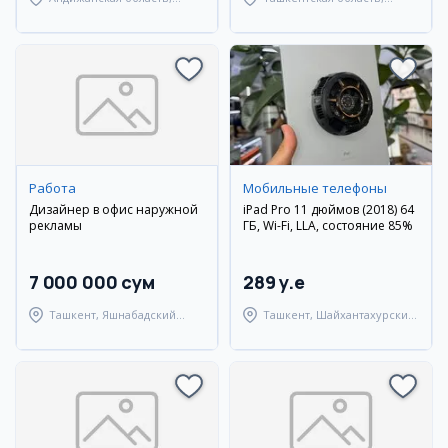
город Андижан
Янгиюльский район
Работа
Мобильные телефоны
Дизайнер в офис наружной
iPad Pro 11 дюймов (2018) 64
рекламы
ГБ, Wi-Fi, LLA, состояние 85%
7 000 000 сум
289 y.e
Ташкент, Яшнабадский
Ташкент, Шайхантахурский
район
район