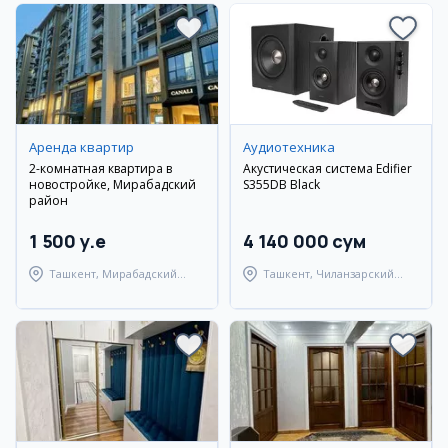
Аренда квартир
Аудиотехника
2-комнатная квартира в
Акустическая система Edifier
новостройке, Мирабадский
S355DB Black
район
1 500 y.e
4 140 000 сум
Ташкент, Мирабадский
Ташкент, Чиланзарский
район
район