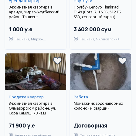
Аренда квартир
Ноутбуки
3-комнатная квартира в
Ноутбук Lenovo ThinkPad
аренду, Мирзо-Улугбекский
T14s (Core i7, 16 ГБ, 512 ГБ
район, Ташкент
SSD, сенсорный экран)
1 000 y.e
3 402 000 сум
Ташкент, Мирзо-
Ташкент, Чиланзарский
Улугбекский район
район
Продажа квартир
Работа
3-комнатная квартира в
Монтажник водонапорных
Олмазорском районе, ул.
колонок и сварщик
Кора Камиш, 70 кв.м
71 900 y.e
Договорная
Андижанская область,
Ташкентская область,