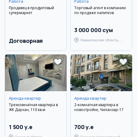
Работа
Работа
Продавец в продуктовый
Торговый агент в компанию
супермаркет
по продаже напитков
3 000 000 сум
Договорная
Наманганская область,
Туракурганский район
Аренда квартир
Аренда квартир
Трехкомнатная квартира в
2-комнатная квартира в
ЖК Дархан, 110 кв.м
новостройке, Чиланзар-17
1 500 y.e
700 y.e
Ташкент, Мирзо-
Ташкент, Чиланзарский