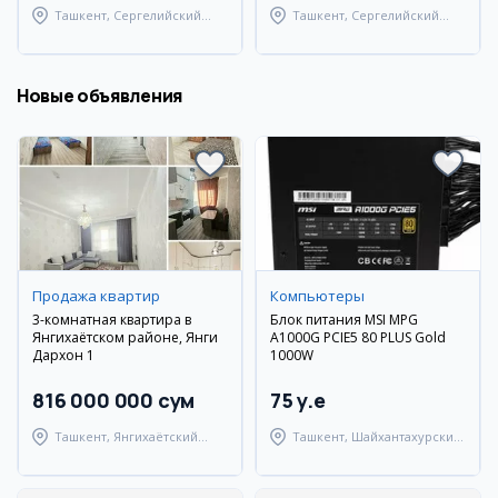
Ташкент, Сергелийский
Ташкент, Сергелийский
район
район
Новые объявления
Продажа квартир
Компьютеры
3-комнатная квартира в
Блок питания MSI MPG
Янгихаётском районе, Янги
A1000G PCIE5 80 PLUS Gold
Дархон 1
1000W
816 000 000 сум
75 y.e
Ташкент, Янгихаётский
Ташкент, Шайхантахурский
район
район