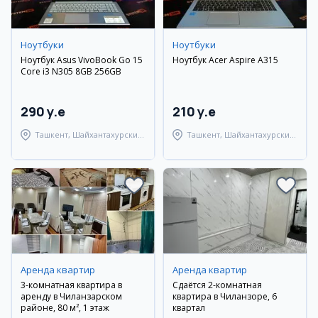
Ноутбуки
Ноутбуки
Ноутбук Asus VivoBook Go 15
Ноутбук Acer Aspire A315
Core i3 N305 8GB 256GB
290 y.e
210 y.e
Ташкент, Шайхантахурский
Ташкент, Шайхантахурский
район
район
Аренда квартир
Аренда квартир
3-комнатная квартира в
Сдаётся 2-комнатная
аренду в Чиланзарском
квартира в Чиланзоре, 6
районе, 80 м², 1 этаж
квартал