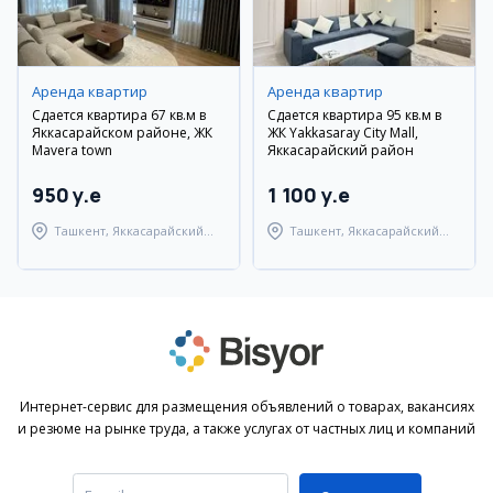
Аренда квартир
Аренда квартир
Сдается квартира 67 кв.м в
Сдается квартира 95 кв.м в
Яккасарайском районе, ЖК
ЖК Yakkasaray City Mall,
Mavera town
Яккасарайский район
950 y.e
1 100 y.e
Ташкент, Яккасарайский
Ташкент, Яккасарайский
район
район
Интернет-сервис для размещения объявлений о товарах, вакансиях
и резюме на рынке труда, а также услугах от частных лиц и компаний