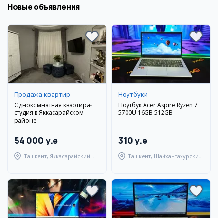
Новые объявления
Продажа квартир
Ноутбуки
Однокомнатная квартира-
Ноутбук Acer Aspire Ryzen 7
студия в Яккасарайском
5700U 16GB 512GB
районе
54 000 y.e
310 y.e
Ташкент, Яккасарайский
Ташкент, Шайхантахурский
район
район