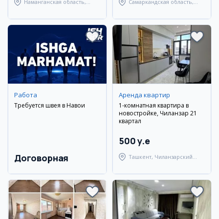
Наманганская область,
Самаркандская область,
Наманганский район
Самаркандский район
Работа
Аренда квартир
Требуется швея в Навои
1-комнатная квартира в
новостройке, Чиланзар 21
квартал
500 y.e
Договорная
Ташкент, Чиланзарский
район