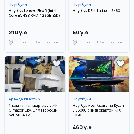
Ноутбуки
Ноутбуки
Ноутбук Lenovo Flex 5 (Intel
Ноутбук DELL Latitude 7480
Core i3, 4GB RAM, 128GB SSD)
210 y.e
60 y.e
Ташкент, Шайхантахурский
Ташкент, Шайхантахурский
район
район
Аренда квартир
Ноутбуки
1-комнатная квартира в ЖК
Ноутбук Acer Aspire на Ryzen
Olmazor City, Олмазорский
5 5500U с видеокартой RTX
район (40 м²)
3050
460 y.e