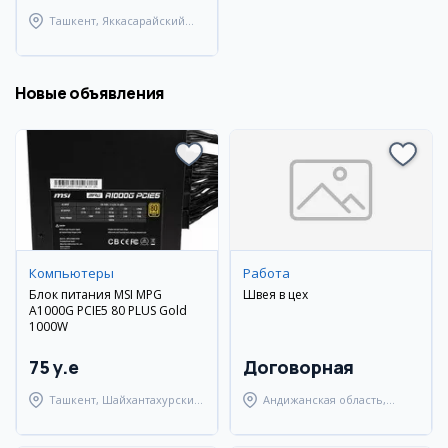
Ташкент, Яккасарайский
район
Новые объявления
Компьютеры
Работа
Блок питания MSI MPG
Швея в цех
A1000G PCIE5 80 PLUS Gold
1000W
75 y.e
Договорная
Ташкент, Шайхантахурский
Андижанская область,
район
Андижанский район