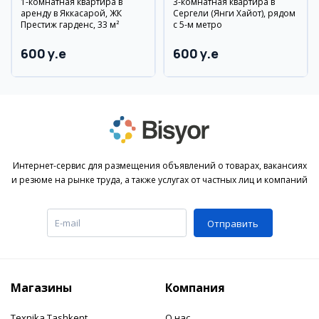
1-комнатная квартира в
3-комнатная квартира в
аренду в Яккасарой, ЖК
Сергели (Янги Хайот), рядом
Престиж гарденс, 33 м²
с 5-м метро
600 y.e
600 y.e
Интернет-сервис для размещения объявлений о товарах, вакансиях
и резюме на рынке труда, а также услугах от частных лиц и компаний
Отправить
Магазины
Компания
Texnika Tashkent
О нас