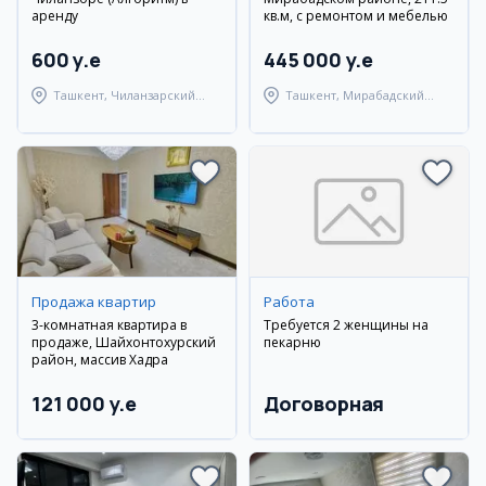
аренду
кв.м, с ремонтом и мебелью
600 y.e
445 000 y.e
Ташкент, Чиланзарский
Ташкент, Мирабадский
район
район
Продажа квартир
Работа
3-комнатная квартира в
Требуется 2 женщины на
продаже, Шайхонтохурский
пекарню
район, массив Хадра
121 000 y.e
Договорная