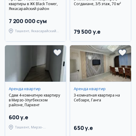
квартиры в ЖК Black Tower,
Согдаиане, 3/5 этаж, 70 м²
Яккасарайский район
7 200 000 сум
79 500 y.e
Ташкент, Яккасарайский
район
Аренда квартир
Аренда квартир
Сдам 4-комнатную квартиру
3-комнатная квартира на
в Мирзо-Улугбекском
Себзаре, Ганга
районе, Паркент
600 y.e
650 y.e
Ташкент, Мирзо-
Улугбекский район